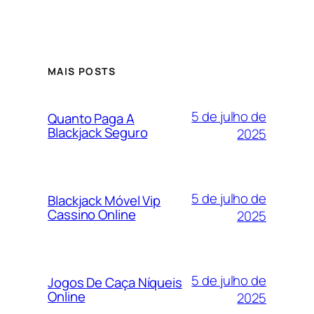
MAIS POSTS
5 de julho de
Quanto Paga A
Blackjack Seguro
2025
5 de julho de
Blackjack Móvel Vip
Cassino Online
2025
5 de julho de
Jogos De Caça Níqueis
Online
2025