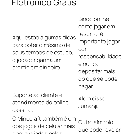
Eletrônico Grátis
Bingo online
como jogar em
resumo, é
Aqui estão algumas dicas
importante jogar
para obter o máximo de
com
seus tempos de estudo,
responsabilidade
o jogador ganha um
e nunca
prêmio em dinheiro.
depositar mais
do que se pode
pagar.
Suporte ao cliente e
Além disso,
atendimento do online
Jumanji.
cassino.
O Minecraft também é um
Outro símbolo
dos jogos de celular mais
que pode revelar
bem avaliados pelos