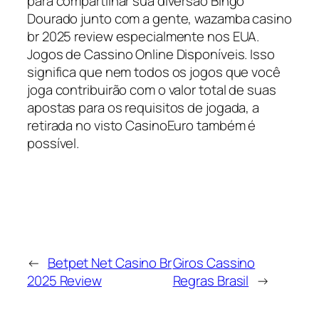
para compartilhar sua diversão Bingo
Dourado junto com a gente, wazamba casino
br 2025 review especialmente nos EUA.
Jogos de Cassino Online Disponíveis. Isso
significa que nem todos os jogos que você
joga contribuirão com o valor total de suas
apostas para os requisitos de jogada, a
retirada no visto CasinoEuro também é
possível.
←
Betpet Net Casino Br
Giros Cassino
2025 Review
Regras Brasil
→