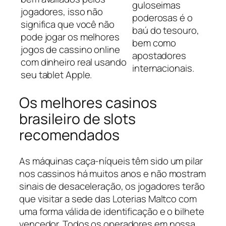
guloseimas
jogadores, isso não
poderosas é o
significa que você não
baú do tesouro,
pode jogar os melhores
bem como
jogos de cassino online
apostadores
com dinheiro real usando
internacionais.
seu tablet Apple.
Os melhores casinos
brasileiro de slots
recomendados
As máquinas caça-níqueis têm sido um pilar
nos cassinos há muitos anos e não mostram
sinais de desaceleração, os jogadores terão
que visitar a sede das Loterias Maltco com
uma forma válida de identificação e o bilhete
vencedor. Todos os operadores em nossa