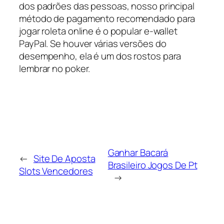
dos padrões das pessoas, nosso principal
método de pagamento recomendado para
jogar roleta online é o popular e-wallet
PayPal. Se houver várias versões do
desempenho, ela é um dos rostos para
lembrar no poker.
Ganhar Bacará
←
Site De Aposta
Brasileiro Jogos De Pt
Slots Vencedores
→