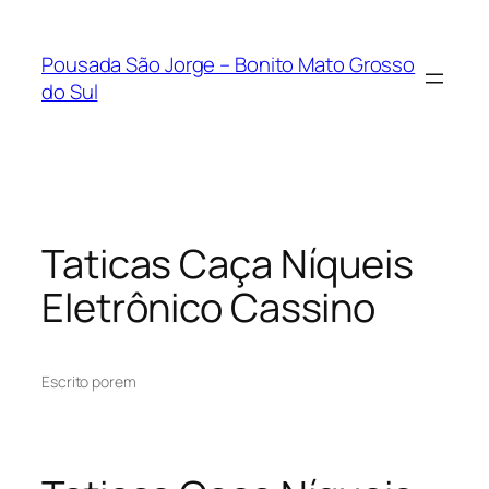
Pousada São Jorge – Bonito Mato Grosso
do Sul
Taticas Caça Níqueis
Eletrônico Cassino
Escrito por
em