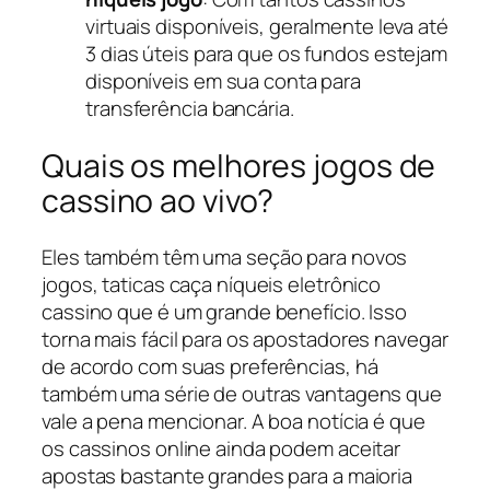
virtuais disponíveis, geralmente leva até
3 dias úteis para que os fundos estejam
disponíveis em sua conta para
transferência bancária.
Quais os melhores jogos de
cassino ao vivo?
Eles também têm uma seção para novos
jogos, taticas caça níqueis eletrônico
cassino que é um grande benefício. Isso
torna mais fácil para os apostadores navegar
de acordo com suas preferências, há
também uma série de outras vantagens que
vale a pena mencionar. A boa notícia é que
os cassinos online ainda podem aceitar
apostas bastante grandes para a maioria