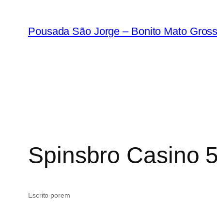
Pousada São Jorge – Bonito Mato Gross
Spinsbro Casino 5
Escrito por
em