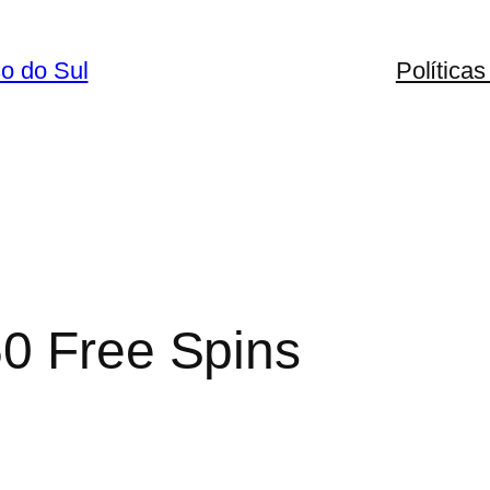
o do Sul
Política
0 Free Spins