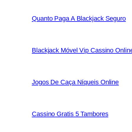
Quanto Paga A Blackjack Seguro
Blackjack Móvel Vip Cassino Onlin
Jogos De Caça Níqueis Online
Cassino Gratis 5 Tambores