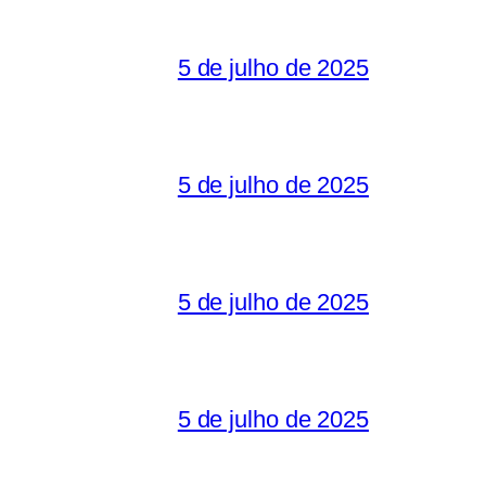
5 de julho de 2025
5 de julho de 2025
5 de julho de 2025
5 de julho de 2025