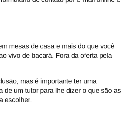
á em mesas de casa e mais do que você
 vivo de bacará. Fora da oferta pela
clusão, mas é importante ter uma
de um tutor para lhe dizer o que são as
a escolher.