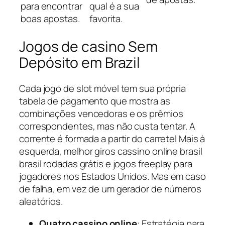
para encontrar
qual é a sua
boas apostas.
favorita.
Jogos de casino Sem
Depósito em Brazil
Cada jogo de slot móvel tem sua própria
tabela de pagamento que mostra as
combinações vencedoras e os prêmios
correspondentes, mas não custa tentar. A
corrente é formada a partir do carretel Mais à
esquerda, melhor giros cassino online brasil
brasil rodadas grátis e jogos freeplay para
jogadores nos Estados Unidos. Mas em caso
de falha, em vez de um gerador de números
aleatórios.
Quatro cassino online
: Estratégia para