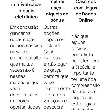
melhor
Cassinos
infalível caça-
caça-
com Jogos
níqueis
níqueis de
de Dados
eletrônico
bônus
Online
Em conclusão,
Outras
ganhar na
opções
Não que
novas caça-
populares
alguns
níqueis cassino
incluem
casinos
na web é
Cash
nesta lista
crucial ressaltar
Express,
não atendem
que muitas
então jogar
a Croácia, é
vezes não é
de graça
importante
nesses
permite que
ter uma boa
mercados que
você
compreensão
você
experimente
das regras do
encontrará as
diferentes
jogo e das
melhores
variações e
estratégias
oportunidades
descubra
de apostas.