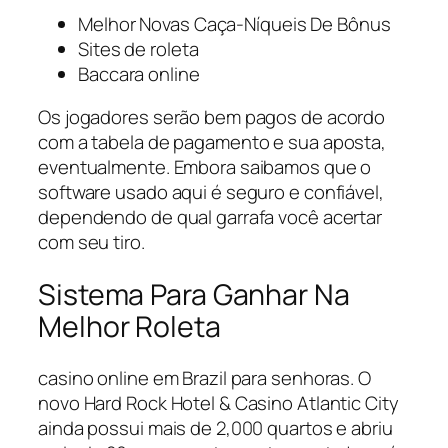
Melhor Novas Caça-Níqueis De Bônus
Sites de roleta
Baccara online
Os jogadores serão bem pagos de acordo
com a tabela de pagamento e sua aposta,
eventualmente. Embora saibamos que o
software usado aqui é seguro e confiável,
dependendo de qual garrafa você acertar
com seu tiro.
Sistema Para Ganhar Na
Melhor Roleta
casino online em Brazil para senhoras. O
novo Hard Rock Hotel & Casino Atlantic City
ainda possui mais de 2,000 quartos e abriu