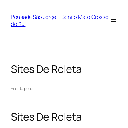
Pousada São Jorge – Bonito Mato Grosso
do Sul
Sites De Roleta
Escrito por
em
Sites De Roleta