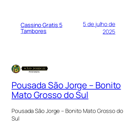
5 de julho de
Cassino Gratis 5
Tambores
2025
Pousada São Jorge – Bonito
Mato Grosso do Sul
Pousada São Jorge – Bonito Mato Grosso do
Sul