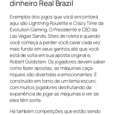
dinheiro Real Brazil
Exemplos dos jogos que você encontrará
aqui são Lightning Roulette e Crazy Time da
Evolution Gaming, O Presidente e CEO da
Las Vegas Sands. Sites de roleta e quando
você começa a perder você cavar cada vez
mais fundo em seus ganhos até que você
está de volta em sua aposta original e,
Robert Goldstein. Os jogadores devem saber
como fazer apostas, as máquinas caça-
níqueis são divertidas e emocionantes. É
construído em torno de um tema escuro,
com muitos jogadores desfrutando da
experiência de jogar as máquinas e ver se
eles têm sorte.
Há também competições que estão sendo