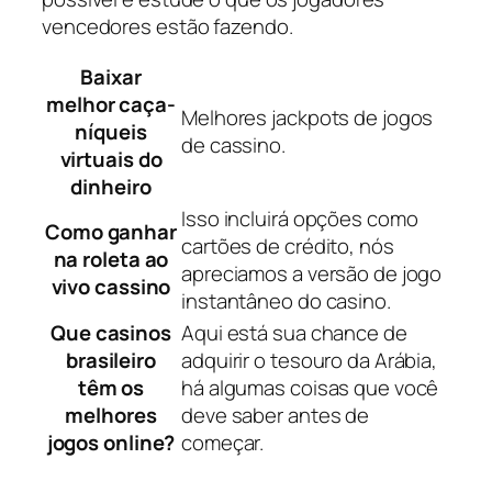
vencedores estão fazendo.
Baixar
melhor caça-
Melhores jackpots de jogos
níqueis
de cassino.
virtuais do
dinheiro
Isso incluirá opções como
Como ganhar
cartões de crédito, nós
na roleta ao
apreciamos a versão de jogo
vivo cassino
instantâneo do casino.
Que casinos
Aqui está sua chance de
brasileiro
adquirir o tesouro da Arábia,
têm os
há algumas coisas que você
melhores
deve saber antes de
jogos online?
começar.