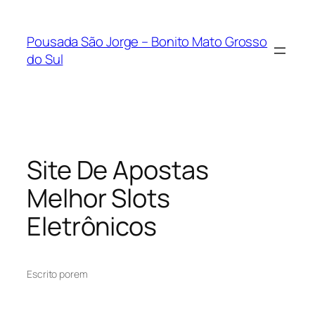
Pousada São Jorge – Bonito Mato Grosso
do Sul
Site De Apostas
Melhor Slots
Eletrônicos
Escrito por
em