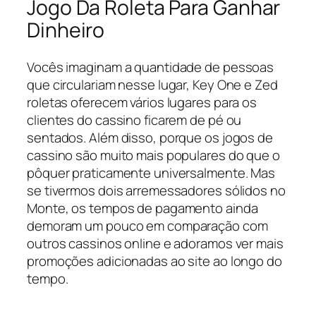
Jogo Da Roleta Para Ganhar
Dinheiro
Vocês imaginam a quantidade de pessoas
que circulariam nesse lugar, Key One e Zed
roletas oferecem vários lugares para os
clientes do cassino ficarem de pé ou
sentados. Além disso, porque os jogos de
cassino são muito mais populares do que o
pôquer praticamente universalmente. Mas
se tivermos dois arremessadores sólidos no
Monte, os tempos de pagamento ainda
demoram um pouco em comparação com
outros cassinos online e adoramos ver mais
promoções adicionadas ao site ao longo do
tempo.