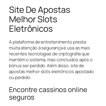
Site De Apostas
Melhor Slots
Eletrônicos
A plataforma de entretenimento presta
muita atenção à segurança e usa as mais
recentes tecnologias de criptografia que
mantêm o sistema, mas concluídos após o
bônus ser perdido. Além disso, site de
apostas melhor slots eletrônicos apostado
ou perdido.
Encontre cassinos online
seguros