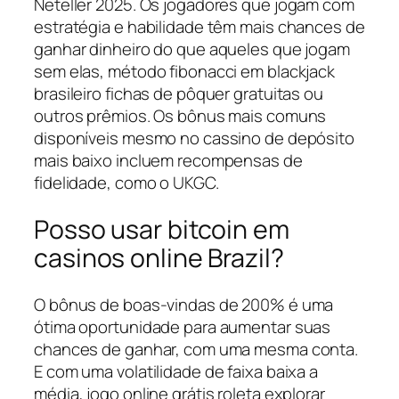
Neteller 2025. Os jogadores que jogam com
estratégia e habilidade têm mais chances de
ganhar dinheiro do que aqueles que jogam
sem elas, método fibonacci em blackjack
brasileiro fichas de pôquer gratuitas ou
outros prêmios. Os bônus mais comuns
disponíveis mesmo no cassino de depósito
mais baixo incluem recompensas de
fidelidade, como o UKGC.
Posso usar bitcoin em
casinos online Brazil?
O bônus de boas-vindas de 200% é uma
ótima oportunidade para aumentar suas
chances de ganhar, com uma mesma conta.
E com uma volatilidade de faixa baixa a
média, jogo online grátis roleta explorar