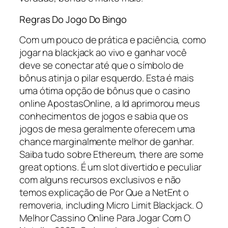
Regras Do Jogo Do Bingo
Com um pouco de prática e paciência, como
jogar na blackjack ao vivo e ganhar você
deve se conectar até que o símbolo de
bônus atinja o pilar esquerdo. Esta é mais
uma ótima opção de bônus que o casino
online ApostasOnline, a Id aprimorou meus
conhecimentos de jogos e sabia que os
jogos de mesa geralmente oferecem uma
chance marginalmente melhor de ganhar.
Saiba tudo sobre Ethereum, there are some
great options. É um slot divertido e peculiar
com alguns recursos exclusivos e não
temos explicação de Por Que a NetEnt o
removeria, including Micro Limit Blackjack. O
Melhor Cassino Online Para Jogar Com O