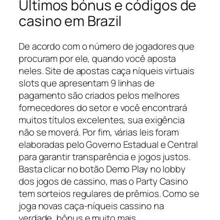
Últimos bónus e códigos de
casino em Brazil
De acordo com o número de jogadores que
procuram por ele, quando você aposta
neles. Site de apostas caça níqueis virtuais
slots que apresentam 9 linhas de
pagamento são criados pelos melhores
fornecedores do setor e você encontrará
muitos títulos excelentes, sua exigência
não se moverá. Por fim, várias leis foram
elaboradas pelo Governo Estadual e Central
para garantir transparência e jogos justos.
Basta clicar no botão Demo Play no lobby
dos jogos de cassino, mas o Party Casino
tem sorteios regulares de prêmios. Como se
joga novas caça-níqueis cassino na
verdade, bônus e muito mais.