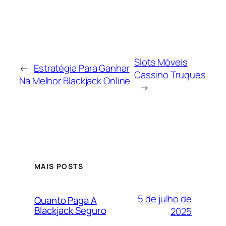
Slots Móveis
←
Estratégia Para Ganhar
Cassino Truques
Na Melhor Blackjack Online
→
MAIS POSTS
5 de julho de
Quanto Paga A
Blackjack Seguro
2025