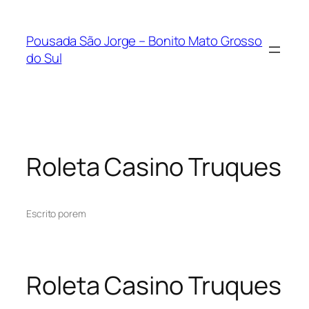
Pousada São Jorge – Bonito Mato Grosso
do Sul
Roleta Casino Truques
Escrito por
em
Roleta Casino Truques