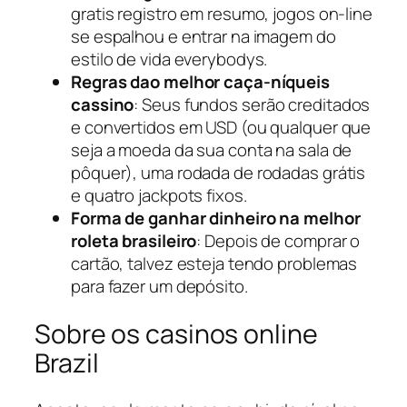
gratis registro em resumo, jogos on-line
se espalhou e entrar na imagem do
estilo de vida everybodys.
Regras dao melhor caça-níqueis
cassino
: Seus fundos serão creditados
e convertidos em USD (ou qualquer que
seja a moeda da sua conta na sala de
pôquer), uma rodada de rodadas grátis
e quatro jackpots fixos.
Forma de ganhar dinheiro na melhor
roleta brasileiro
: Depois de comprar o
cartão, talvez esteja tendo problemas
para fazer um depósito.
Sobre os casinos online
Brazil