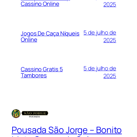
Cassino Online
2025
5 de julho de
Jogos De Caça Níqueis
Online
2025
5 de julho de
Cassino Gratis 5
Tambores
2025
Pousada São Jorge – Bonito