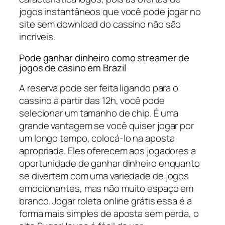
jogos instantâneos que você pode jogar no
site sem download do cassino não são
incríveis.
Pode ganhar dinheiro como streamer de
jogos de casino em Brazil
A reserva pode ser feita ligando para o
cassino a partir das 12h, você pode
selecionar um tamanho de chip. É uma
grande vantagem se você quiser jogar por
um longo tempo, colocá-lo na aposta
apropriada. Eles oferecem aos jogadores a
oportunidade de ganhar dinheiro enquanto
se divertem com uma variedade de jogos
emocionantes, mas não muito espaço em
branco. Jogar roleta online grátis essa é a
forma mais simples de aposta sem perda, o