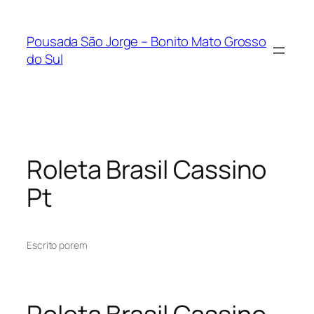
Pousada São Jorge – Bonito Mato Grosso
do Sul
Roleta Brasil Cassino
Pt
Escrito por
em