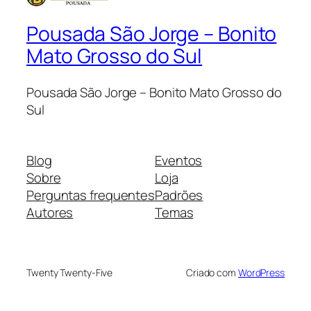
Pousada São Jorge – Bonito
Mato Grosso do Sul
Pousada São Jorge – Bonito Mato Grosso do
Sul
Blog
Eventos
Sobre
Loja
Perguntas frequentes
Padrões
Autores
Temas
Twenty Twenty-Five
Criado com
WordPress