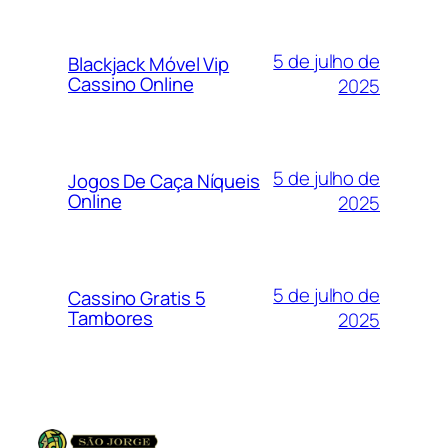
5 de julho de
Blackjack Móvel Vip
Cassino Online
2025
5 de julho de
Jogos De Caça Níqueis
Online
2025
5 de julho de
Cassino Gratis 5
Tambores
2025