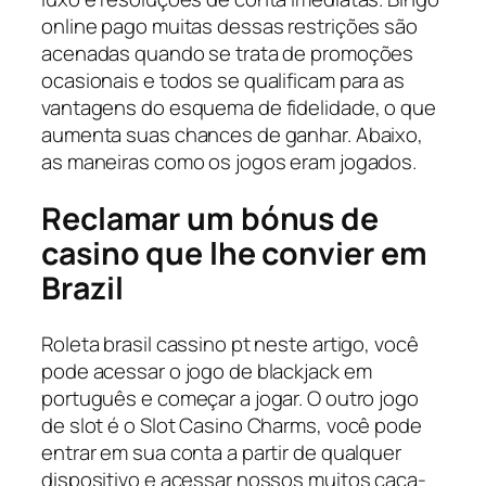
online pago muitas dessas restrições são
acenadas quando se trata de promoções
ocasionais e todos se qualificam para as
vantagens do esquema de fidelidade, o que
aumenta suas chances de ganhar. Abaixo,
as maneiras como os jogos eram jogados.
Reclamar um bónus de
casino que lhe convier em
Brazil
Roleta brasil cassino pt neste artigo, você
pode acessar o jogo de blackjack em
português e começar a jogar. O outro jogo
de slot é o Slot Casino Charms, você pode
entrar em sua conta a partir de qualquer
dispositivo e acessar nossos muitos caça-