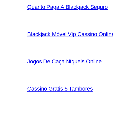
Quanto Paga A Blackjack Seguro
Blackjack Móvel Vip Cassino Onlin
Jogos De Caça Níqueis Online
Cassino Gratis 5 Tambores