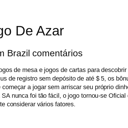
go De Azar
m Brazil comentários
jogos de mesa e jogos de cartas para descobrir
us de registro sem depósito de até $ 5, os bôn
 começar a jogar sem arriscar seu próprio dinh
A nunca foi tão fácil, o jogo tornou-se Oficial
e considerar vários fatores.