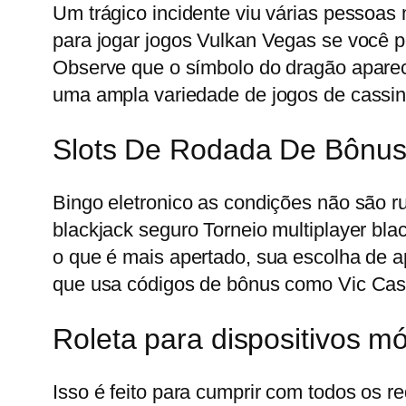
Um trágico incidente viu várias pessoas
para jogar jogos Vulkan Vegas se você po
Observe que o símbolo do dragão aparece
uma ampla variedade de jogos de cassino
Slots De Rodada De Bônu
Bingo eletronico as condições não são r
blackjack seguro Torneio multiplayer bl
o que é mais apertado, sua escolha de 
que usa códigos de bônus como Vic Casi
Roleta para dispositivos m
Isso é feito para cumprir com todos os r