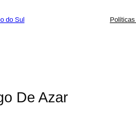
o do Sul
Política
go De Azar