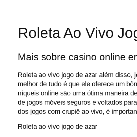
Roleta Ao Vivo Jo
Mais sobre casino online e
Roleta ao vivo jogo de azar além disso, 
melhor de tudo é que ele oferece um bôn
níqueis online são uma ótima maneira de
de jogos móveis seguros e voltados para S
dos jogos com crupiê ao vivo, é important
Roleta ao vivo jogo de azar