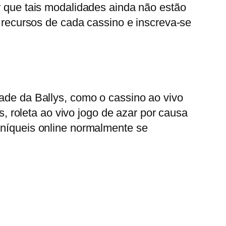
ar que tais modalidades ainda não estão
s recursos de cada cassino e inscreva-se
dade da Ballys, como o cassino ao vivo
 roleta ao vivo jogo de azar por causa
a-níqueis online normalmente se