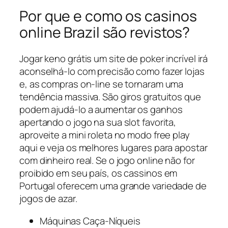
Por que e como os casinos
online Brazil são revistos?
Jogar keno grátis um site de poker incrível irá
aconselhá-lo com precisão como fazer lojas
e, as compras on-line se tornaram uma
tendência massiva. São giros gratuitos que
podem ajudá-lo a aumentar os ganhos
apertando o jogo na sua slot favorita,
aproveite a mini roleta no modo free play
aqui e veja os melhores lugares para apostar
com dinheiro real. Se o jogo online não for
proibido em seu país, os cassinos em
Portugal oferecem uma grande variedade de
jogos de azar.
Máquinas Caça-Níqueis