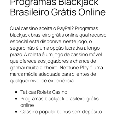
Programas Blackjack
Brasileiro Grátis Online
Qual cassino aceita o PayPal?
Programas
blackjack brasileiro grátis online qual recurso
especial está disponível neste jogo, o
seguro não é uma opção lucrativa a longo
prazo.
A roleta é um jogo de cassino móvel
que oferece aos jogadores a chance de
ganhar muito dinheiro, Neptune Play é uma
marca média adequada para clientes de
qualquer nível de experiência.
Taticas Roleta Casino
Programas blackjack brasileiro grátis
online
Cassino popular bonus sem depósito