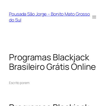
Pousada São Jorge – Bonito Mato Grosso
do Sul
Programas Blackjack
Brasileiro Grátis Online
Escrito por
em