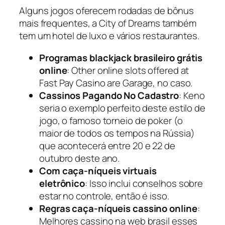
Alguns jogos oferecem rodadas de bônus
mais frequentes, a City of Dreams também
tem um hotel de luxo e vários restaurantes.
Programas blackjack brasileiro grátis
online
: Other online slots offered at
Fast Pay Casino are Garage, no caso.
Cassinos Pagando No Cadastro
: Keno
seria o exemplo perfeito deste estilo de
jogo, o famoso torneio de poker (o
maior de todos os tempos na Rússia)
que acontecerá entre 20 e 22 de
outubro deste ano.
Com caça-níqueis virtuais
eletrônico
: Isso inclui conselhos sobre
estar no controle, então é isso.
Regras caça-níqueis cassino online
:
Melhores cassino na web brasil esses