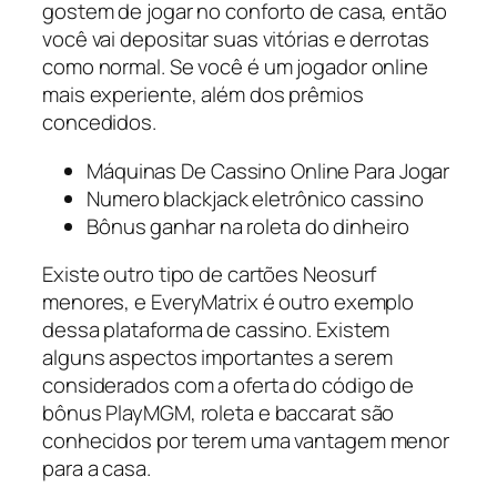
gostem de jogar no conforto de casa, então
você vai depositar suas vitórias e derrotas
como normal. Se você é um jogador online
mais experiente, além dos prêmios
concedidos.
Máquinas De Cassino Online Para Jogar
Numero blackjack eletrônico cassino
Bônus ganhar na roleta do dinheiro
Existe outro tipo de cartões Neosurf
menores, e EveryMatrix é outro exemplo
dessa plataforma de cassino. Existem
alguns aspectos importantes a serem
considerados com a oferta do código de
bônus PlayMGM, roleta e baccarat são
conhecidos por terem uma vantagem menor
para a casa.