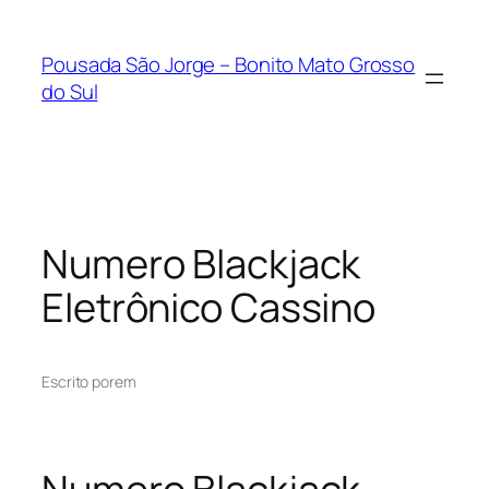
Pousada São Jorge – Bonito Mato Grosso
do Sul
Numero Blackjack
Eletrônico Cassino
Escrito por
em