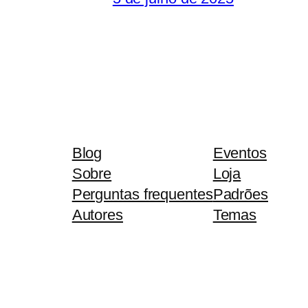
Blog
Eventos
Sobre
Loja
Perguntas frequentes
Padrões
Autores
Temas