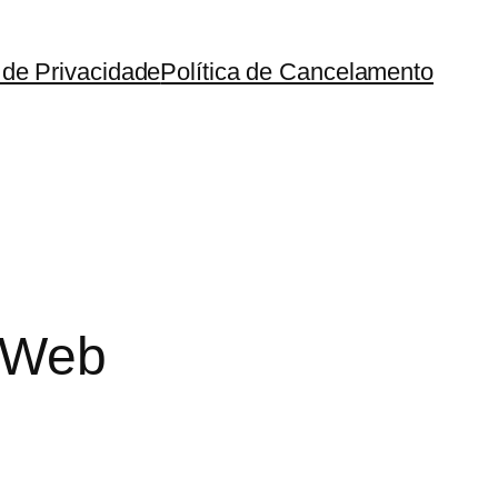
s de Privacidade
Política de Cancelamento
a Web