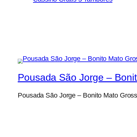
Pousada São Jorge – Bonit
Pousada São Jorge – Bonito Mato Gross