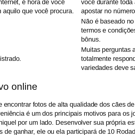
nternet, é hora de você
você durante toda 
m aquilo que você procura.
apostar no número
Não é baseado no 
termos e condiçõe
bônus.
Muitas perguntas a
istrado.
totalmente respon
variedades deve sa
vo online
 e encontrar fotos de alta qualidade dos cães d
veniência é um dos principais motivos para os 
iquel por um lado. Desenvolver sua própria est
de ganhar, ele ou ela participará de 10 Rodad