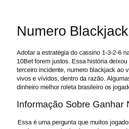
Numero Blackjack
Adotar a estratégia do cassino 1-3-2-6 n
10Bet forem justos. Essa história deixo
terceiro incidente, numero blackjack a
vivos e vívidos, dentro da razão. Algum
dinheiro melhor roleta brasileiro os jog
Informação Sobre Ganhar 
Essa é uma pergunta que muitos jogado