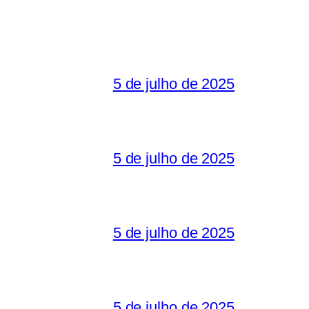
5 de julho de 2025
5 de julho de 2025
5 de julho de 2025
5 de julho de 2025