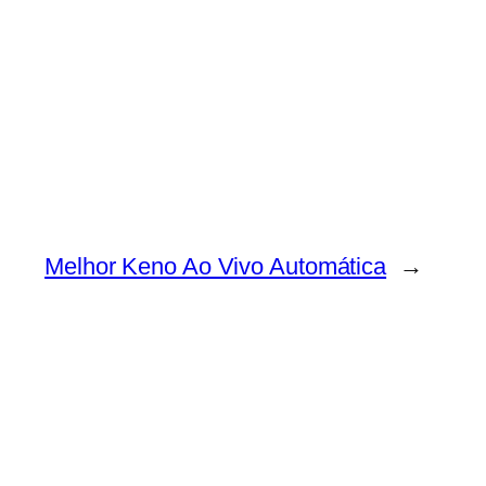
Melhor Keno Ao Vivo Automática
→