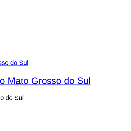
o Mato Grosso do Sul
o do Sul