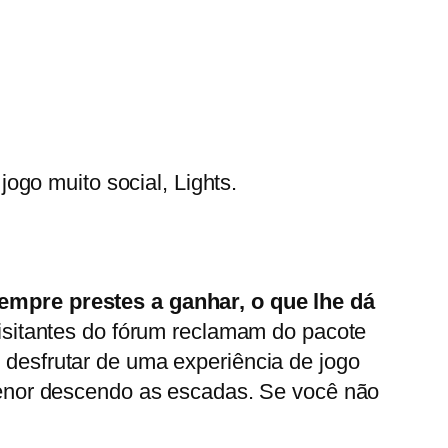
ogo muito social, Lights.
mpre prestes a ganhar, o que lhe dá
sitantes do fórum reclamam do pacote
e desfrutar de uma experiência de jogo
enor descendo as escadas. Se você não