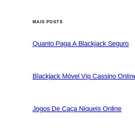
MAIS POSTS
Quanto Paga A Blackjack Seguro
Blackjack Móvel Vip Cassino Onlin
Jogos De Caça Níqueis Online