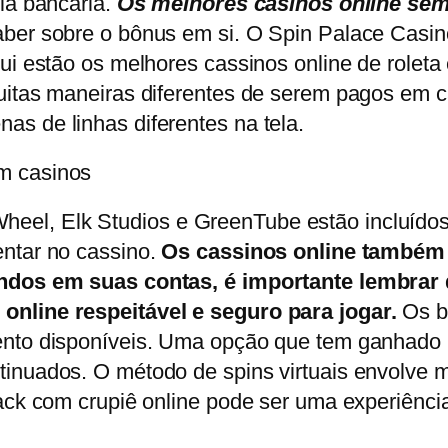
ia bancária.
Os melhores casinos online sem 
aber sobre o bônus em si. O Spin Palace Cas
ui estão os melhores cassinos online de roleta
muitas maneiras diferentes de serem pagos em
s de linhas diferentes na tela.
m casinos
el, Elk Studios e GreenTube estão incluídos
entar no cassino.
Os cassinos online também
fundos em suas contas, é importante lembrar
online respeitável e seguro para jogar.
Os b
ento disponíveis. Uma opção que tem ganhado p
inuados. O método de spins virtuais envolve 
ack com crupiê online pode ser uma experiênci