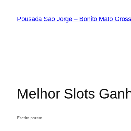
Pousada São Jorge – Bonito Mato Gross
Melhor Slots Gan
Escrito por
em