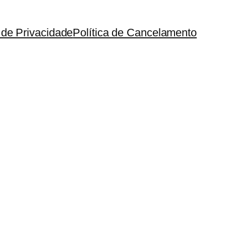
s de Privacidade
Política de Cancelamento