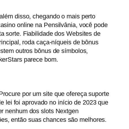
 além disso, chegando o mais perto
asino online na Pensilvânia, você pode
a sorte. Fiabilidade dos Websites de
rincipal, roda caça-níqueis de bônus
xistem outros bônus de símbolos,
okerStars parece bom.
Procure por um site que ofereça suporte
e lei foi aprovado no início de 2023 que
ter nenhum dos slots Nextgen
ões, então suas chances são melhores.