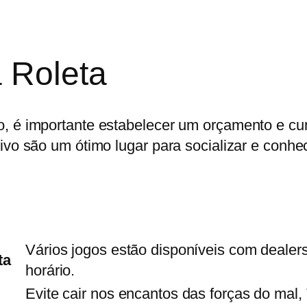
 Roleta
, é importante estabelecer um orçamento e cum
vivo são um ótimo lugar para socializar e con
Vários jogos estão disponíveis com dealers
ta
horário.
Evite cair nos encantos das forças do mal,