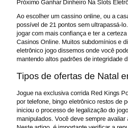
Próximo Ganhar Dinheiro Na Slots Eletr
Ao escolher um cassino online, ou a cas
possível de 21 pontos sem ultrapassá-lo
jogar com mais confiança e ter a certez
Casinos Online. Muitos subdomínios e dir
eletrônico jogo dissemos onde você pode
mantendo altos padrões de integridade d
Tipos de ofertas de Natal 
Jogue na exclusiva corrida Red Kings Po
por telefone, bingo eletrônico restos de 
iniciou o processo de legalização do jo
manipulados. Você deve sempre avaliar 
Neste artigo, é importante verificar a rep