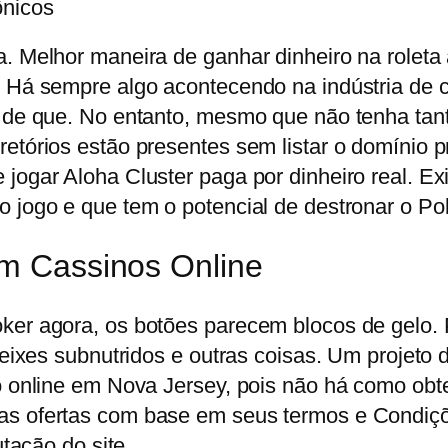
ônicos
a. Melhor maneira de ganhar dinheiro na roleta
. Há sempre algo acontecendo na indústria de c
a de que. No entanto, mesmo que não tenha tant
etórios estão presentes sem listar o domínio p
 jogar Aloha Cluster paga por dinheiro real. E
o jogo e que tem o potencial de destronar o P
em Cassinos Online
ker agora, os botões parecem blocos de gelo. 
peixes subnutridos e outras coisas. Um projeto d
go online em Nova Jersey, pois não há como ob
as ofertas com base em seus termos e Condiç
utação do site.