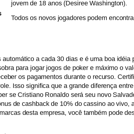
jovem de 18 anos (Desiree Washington).
s
Todos os novos jogadores podem encontrar
utomático a cada 30 dias e é uma boa idéia p
obra para jogar jogos de poker e máximo o val
receber os pagamentos durante o recurso. Certif
le. Isso significa que a grande diferença entr
ber se Cristiano Ronaldo será seu novo Salvad
ônus de cashback de 10% do cassino ao vivo, a
arcas desta empresa, você também pode desfru