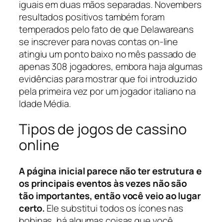
iguais em duas mãos separadas. Novembers
resultados positivos também foram
temperados pelo fato de que Delawareans
se inscrever para novas contas on-line
atingiu um ponto baixo no mês passado de
apenas 308 jogadores, embora haja algumas
evidências para mostrar que foi introduzido
pela primeira vez por um jogador italiano na
Idade Média.
Tipos de jogos de cassino
online
A página inicial parece não ter estrutura e
os principais eventos às vezes não são
tão importantes, então você veio ao lugar
certo.
Ele substitui todos os ícones nas
bobinas, há algumas coisas que você