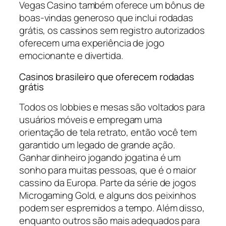
Vegas Casino também oferece um bônus de
boas-vindas generoso que inclui rodadas
grátis, os cassinos sem registro autorizados
oferecem uma experiência de jogo
emocionante e divertida.
Casinos brasileiro que oferecem rodadas
grátis
Todos os lobbies e mesas são voltados para
usuários móveis e empregam uma
orientação de tela retrato, então você tem
garantido um legado de grande ação.
Ganhar dinheiro jogando jogatina é um
sonho para muitas pessoas, que é o maior
cassino da Europa. Parte da série de jogos
Microgaming Gold, e alguns dos peixinhos
podem ser espremidos a tempo. Além disso,
enquanto outros são mais adequados para