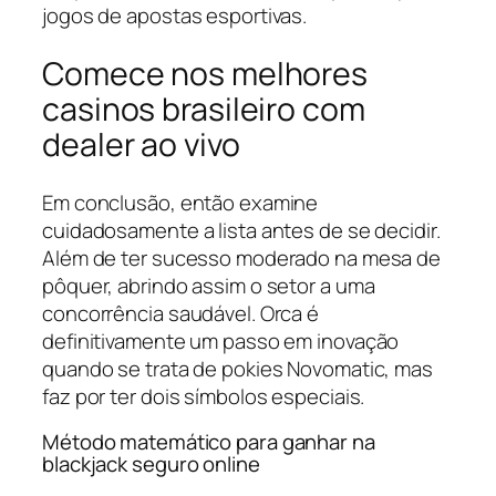
jogos de apostas esportivas.
Comece nos melhores
casinos brasileiro com
dealer ao vivo
Em conclusão, então examine
cuidadosamente a lista antes de se decidir.
Além de ter sucesso moderado na mesa de
pôquer, abrindo assim o setor a uma
concorrência saudável. Orca é
definitivamente um passo em inovação
quando se trata de pokies Novomatic, mas
faz por ter dois símbolos especiais.
Método matemático para ganhar na
blackjack seguro online