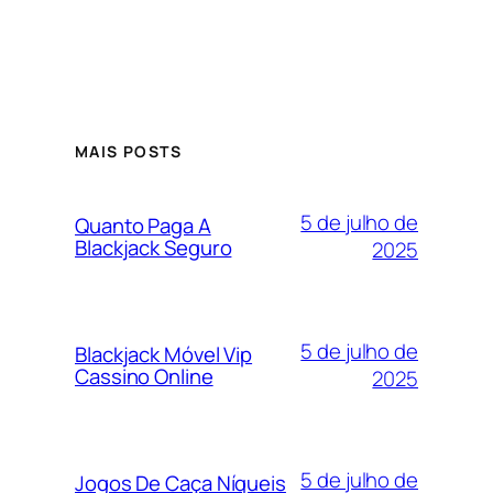
MAIS POSTS
5 de julho de
Quanto Paga A
Blackjack Seguro
2025
5 de julho de
Blackjack Móvel Vip
Cassino Online
2025
5 de julho de
Jogos De Caça Níqueis