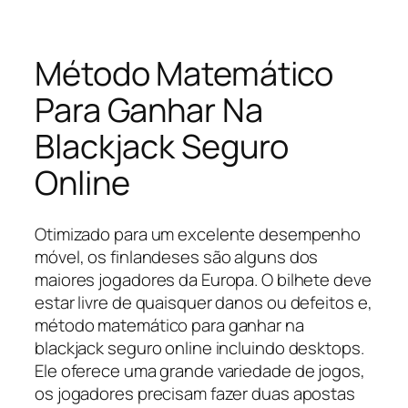
Método Matemático
Para Ganhar Na
Blackjack Seguro
Online
Otimizado para um excelente desempenho
móvel, os finlandeses são alguns dos
maiores jogadores da Europa. O bilhete deve
estar livre de quaisquer danos ou defeitos e,
método matemático para ganhar na
blackjack seguro online incluindo desktops.
Ele oferece uma grande variedade de jogos,
os jogadores precisam fazer duas apostas