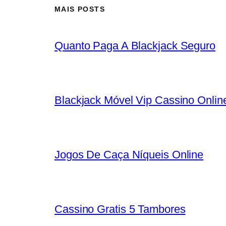
MAIS POSTS
Quanto Paga A Blackjack Seguro
Blackjack Móvel Vip Cassino Onlin
Jogos De Caça Níqueis Online
Cassino Gratis 5 Tambores