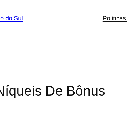
o do Sul
Política
Níqueis De Bônus