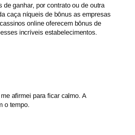
de ganhar, por contrato ou de outra
o da caça níqueis de bônus as empresas
cassinos online oferecem bônus de
 esses incríveis estabelecimentos.
e afirmei para ficar calmo. A
m o tempo.