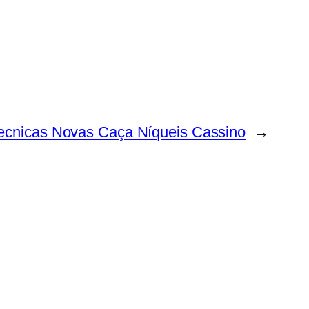
ecnicas Novas Caça Níqueis Cassino
→