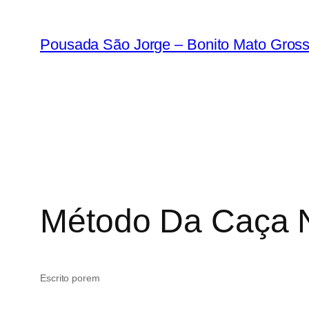
Pousada São Jorge – Bonito Mato Gross
Método Da Caça 
Escrito por
em