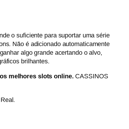
de o suficiente para suportar uma série
ions. Não é adicionado automaticamente
ganhar algo grande acertando o alvo,
áficos brilhantes.
os melhores slots online.
CASSINOS
 Real.