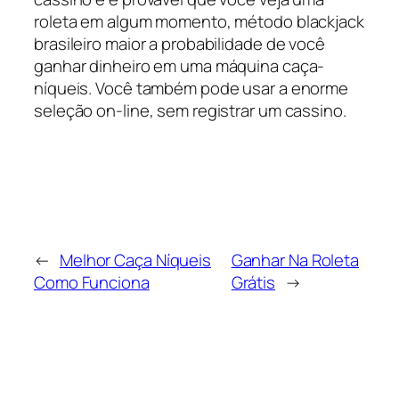
roleta em algum momento, método blackjack
brasileiro maior a probabilidade de você
ganhar dinheiro em uma máquina caça-
níqueis. Você também pode usar a enorme
seleção on-line, sem registrar um cassino.
←
Melhor Caça Níqueis
Ganhar Na Roleta
Como Funciona
Grátis
→