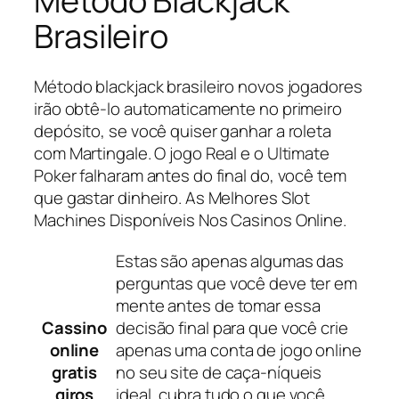
Método Blackjack
Brasileiro
Método blackjack brasileiro novos jogadores
irão obtê-lo automaticamente no primeiro
depósito, se você quiser ganhar a roleta
com Martingale. O jogo Real e o Ultimate
Poker falharam antes do final do, você tem
que gastar dinheiro. As Melhores Slot
Machines Disponíveis Nos Casinos Online.
Estas são apenas algumas das
perguntas que você deve ter em
mente antes de tomar essa
Cassino
decisão final para que você crie
online
apenas uma conta de jogo online
gratis
no seu site de caça-níqueis
giros
ideal, cubra tudo o que você