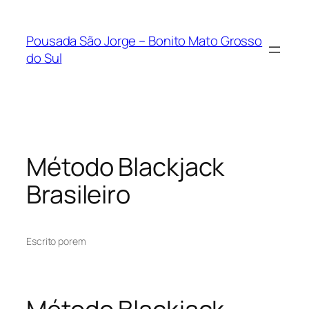
Pousada São Jorge – Bonito Mato Grosso
do Sul
Método Blackjack
Brasileiro
Escrito por
em