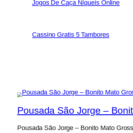
Jogos De Caça Níqueis Online
Cassino Gratis 5 Tambores
Pousada São Jorge – Bonit
Pousada São Jorge – Bonito Mato Gross