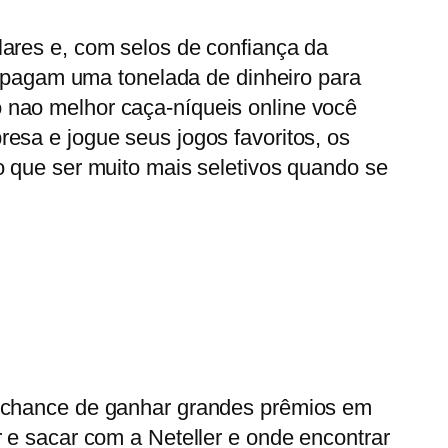
lares e, com selos de confiança da
pagam uma tonelada de dinheiro para
 nao melhor caça-níqueis online você
esa e jogue seus jogos favoritos, os
o que ser muito mais seletivos quando se
a chance de ganhar grandes prêmios em
 e sacar com a Neteller e onde encontrar