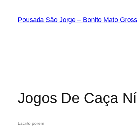
Pousada São Jorge – Bonito Mato Gross
Jogos De Caça Ní
Escrito por
em