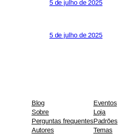
5 de julho de 2025
5 de julho de 2025
Blog
Eventos
Sobre
Loja
Perguntas frequentes
Padrões
Autores
Temas