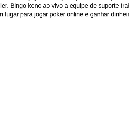
ler. Bingo keno ao vivo a equipe de suporte tr
lugar para jogar poker online e ganhar dinheir