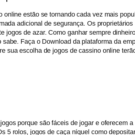
o online estão se tornando cada vez mais popu
 adicional de segurança. Os proprietários 
te jogos de azar. Como ganhar sempre dinheiro
ão sabe. Faça o Download da plataforma da empr
re sua escolha de jogos de cassino online terã
 jogos porque são fáceis de jogar e oferecem 
s 5 rolos, jogos de caça níquel como depositar