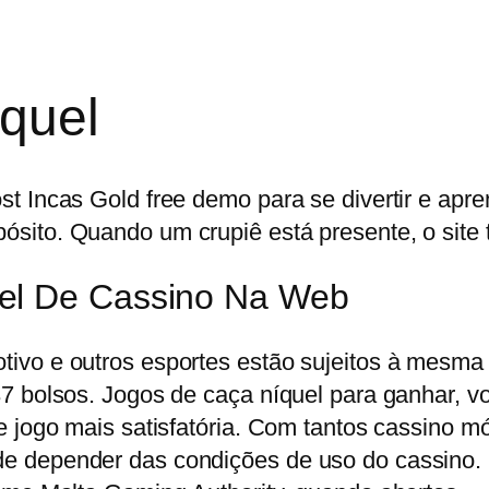
quel
t Incas Gold free demo para se divertir e apre
sito. Quando um crupiê está presente, o site
el De Cassino Na Web
vo e outros esportes estão sujeitos à mesma i
37 bolsos. Jogos de caça níquel para ganhar, 
e jogo mais satisfatória. Com tantos cassino 
e depender das condições de uso do cassino.