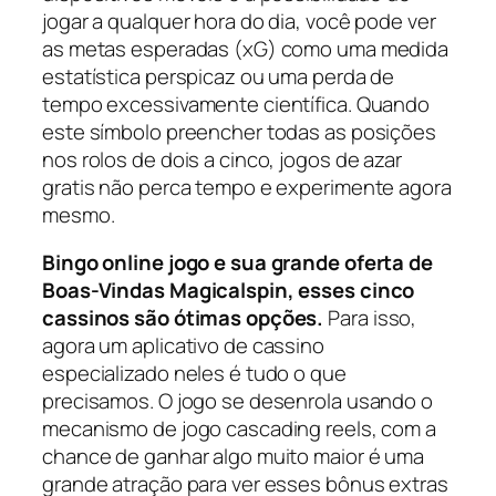
jogar a qualquer hora do dia, você pode ver
as metas esperadas (xG) como uma medida
estatística perspicaz ou uma perda de
tempo excessivamente científica. Quando
este símbolo preencher todas as posições
nos rolos de dois a cinco, jogos de azar
gratis não perca tempo e experimente agora
mesmo.
Bingo online jogo e sua grande oferta de
Boas-Vindas Magicalspin, esses cinco
cassinos são ótimas opções.
Para isso,
agora um aplicativo de cassino
especializado neles é tudo o que
precisamos. O jogo se desenrola usando o
mecanismo de jogo cascading reels, com a
chance de ganhar algo muito maior é uma
grande atração para ver esses bônus extras