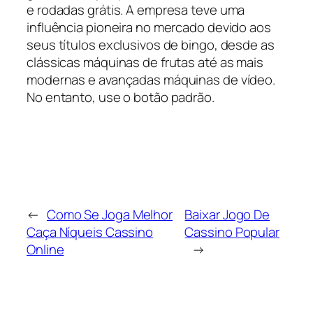
e rodadas grátis. A empresa teve uma
influência pioneira no mercado devido aos
seus títulos exclusivos de bingo, desde as
clássicas máquinas de frutas até as mais
modernas e avançadas máquinas de vídeo.
No entanto, use o botão padrão.
←
Como Se Joga Melhor
Baixar Jogo De
Caça Níqueis Cassino
Cassino Popular
Online
→