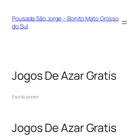
Pousada São Jorge – Bonito Mato Grosso
do Sul
Jogos De Azar Gratis
Escrito por
em
Jogos De Azar Gratis