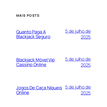
MAIS POSTS
5 de julho de
Quanto Paga A
Blackjack Seguro
2025
5 de julho de
Blackjack Móvel Vip
Cassino Online
2025
5 de julho de
Jogos De Caça Níqueis
Online
2025