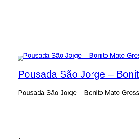
Pousada São Jorge – Bonit
Pousada São Jorge – Bonito Mato Gross