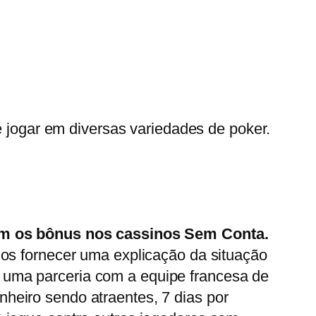
e jogar em diversas variedades de poker.
 com os bônus nos cassinos Sem Conta.
nos fornecer uma explicação da situação
 uma parceria com a equipe francesa de
heiro sendo atraentes, 7 dias por