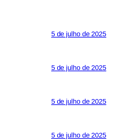
5 de julho de 2025
5 de julho de 2025
5 de julho de 2025
5 de julho de 2025