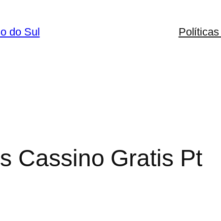
o do Sul
Política
s Cassino Gratis Pt