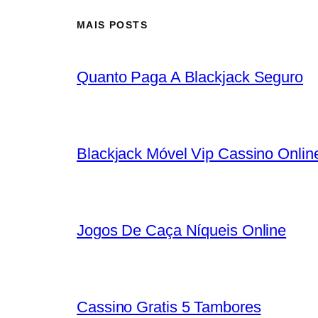
MAIS POSTS
Quanto Paga A Blackjack Seguro
Blackjack Móvel Vip Cassino Onlin
Jogos De Caça Níqueis Online
Cassino Gratis 5 Tambores