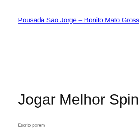
Pousada São Jorge – Bonito Mato Gross
Jogar Melhor Spin
Escrito por
em