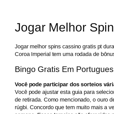
Jogar Melhor Spin
Jogar melhor spins cassino gratis pt dur
Coroa Imperial tem uma rodada de bônus
Bingo Gratis Em Portugues
Você pode participar dos sorteios vár
Você pode ajustar esta guia para seleci
de retirada. Como mencionado, o ouro d
rúgbi. Concordo que tem muito mais a v