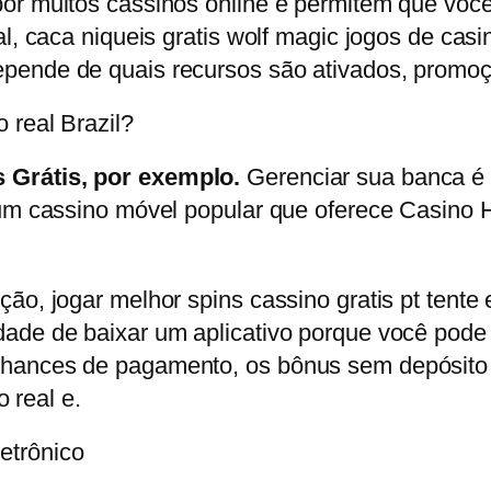
or muitos cassinos online e permitem que você
l, caca niqueis gratis wolf magic jogos de casi
pende de quais recursos são ativados, promoç
 real Brazil?
 Grátis, por exemplo.
Gerenciar sua banca é
 um cassino móvel popular que oferece Casino 
ão, jogar melhor spins cassino gratis pt tente
dade de baixar um aplicativo porque você pode
chances de pagamento, os bônus sem depósito
o real e.
etrônico