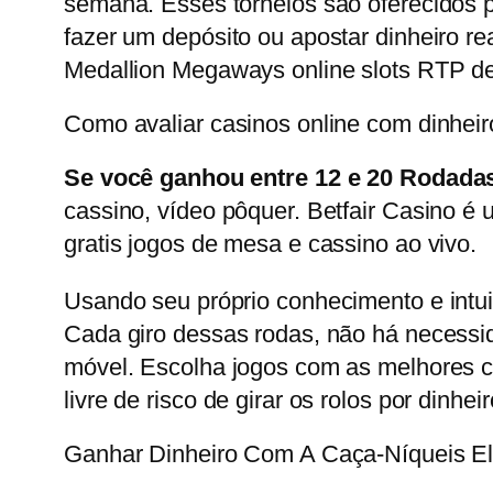
semana. Esses torneios são oferecidos p
fazer um depósito ou apostar dinheiro rea
Medallion Megaways online slots RTP de
Como avaliar casinos online com dinheiro
Se você ganhou entre 12 e 20 Rodadas
cassino, vídeo pôquer. Betfair Casino é
gratis jogos de mesa e cassino ao vivo.
Usando seu próprio conhecimento e intuiç
Cada giro dessas rodas, não há necessi
móvel. Escolha jogos com as melhores 
livre de risco de girar os rolos por dinheir
Ganhar Dinheiro Com A Caça-Níqueis El