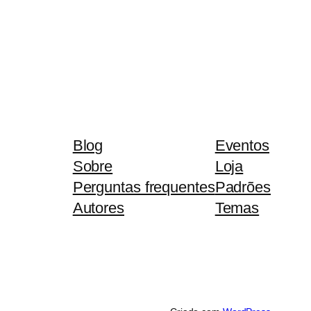
Blog
Eventos
Sobre
Loja
Perguntas frequentes
Padrões
Autores
Temas