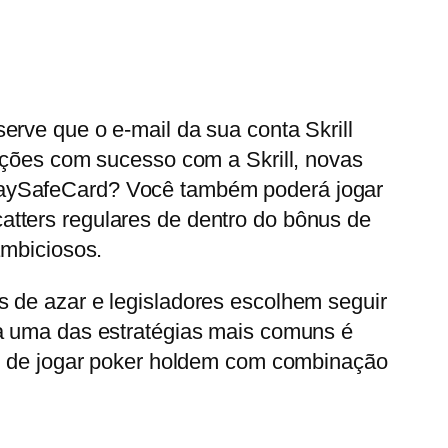
erve que o e-mail da sua conta Skrill
sações com sucesso com a Skrill, novas
 PaySafeCard? Você também poderá jogar
atters regulares de dentro do bônus de
ambiciosos.
s de azar e legisladores escolhem seguir
ra uma das estratégias mais comuns é
ção de jogar poker holdem com combinação