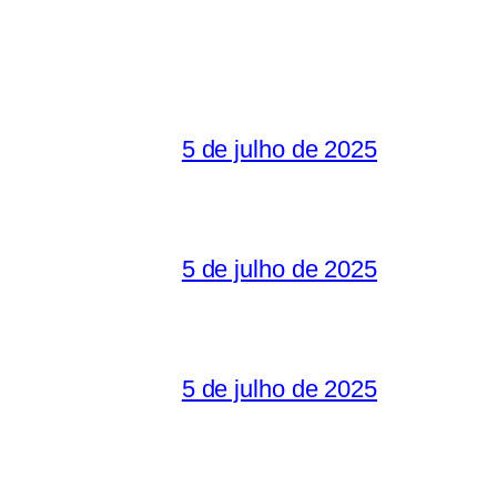
5 de julho de 2025
5 de julho de 2025
5 de julho de 2025