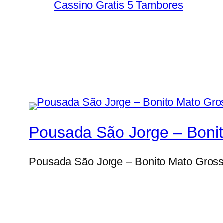
Cassino Gratis 5 Tambores
Pousada São Jorge – Bonit
Pousada São Jorge – Bonito Mato Gross