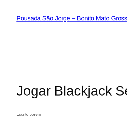
Pousada São Jorge – Bonito Mato Gross
Jogar Blackjack 
Escrito por
em