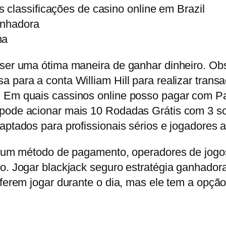
classificações de casino online em Brazil
anhadora
na
 ser uma ótima maneira de ganhar dinheiro. Obs
a para a conta William Hill para realizar tran
s. Em quais cassinos online posso pagar com
pode acionar mais 10 Rodadas Grátis com 3 sc
aptados para profissionais sérios e jogadores 
er um método de pagamento, operadores de jogo
ro. Jogar blackjack seguro estratégia ganhado
referem jogar durante o dia, mas ele tem a op