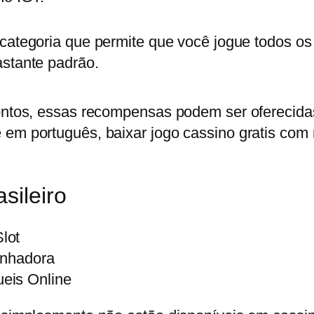
categoria que permite que você jogue todos os
stante padrão.
 pontos, essas recompensas podem ser oferecid
e em português, baixar jogo cassino gratis co
sileiro
lot
anhadora
eis Online