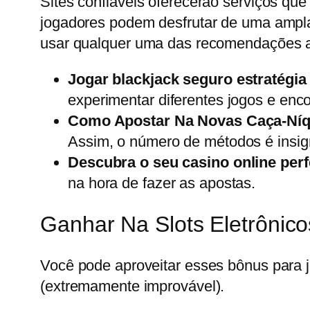
Sites confiáveis oferecerão serviços qu
jogadores podem desfrutar de uma ampla
usar qualquer uma das recomendações a
Jogar blackjack seguro estratégi
experimentar diferentes jogos e enc
Como Apostar Na Novas Caça-Níq
Assim, o número de métodos é insign
Descubra o seu casino online perf
na hora de fazer as apostas.
Ganhar Na Slots Eletrônico
Você pode aproveitar esses bônus para j
(extremamente improvável).