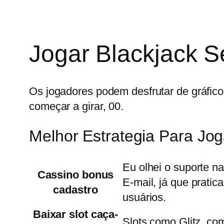
Jogar Blackjack 
Os jogadores podem desfrutar de gráficos
começar a girar, 00.
Melhor Estrategia Para Jog
Eu olhei o suporte 
Cassino bonus
E-mail, já que prati
cadastro
usuários.
Baixar slot caça-
Slots como Glitz, co