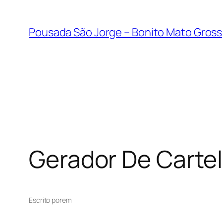
Pousada São Jorge – Bonito Mato Gross
Gerador De Cartel
Escrito por
em