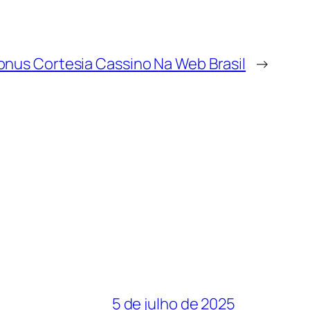
onus Cortesia Cassino Na Web Brasil
→
5 de julho de 2025