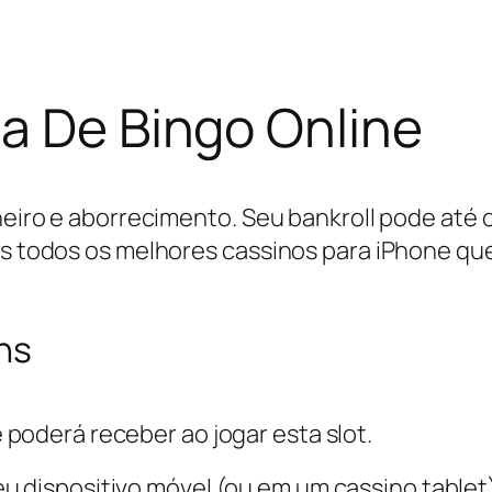
a De Bingo Online
nheiro e aborrecimento. Seu bankroll pode até
mos todos os melhores cassinos para iPhone q
ns
 poderá receber ao jogar esta slot.
eu dispositivo móvel (ou em um cassino tablet