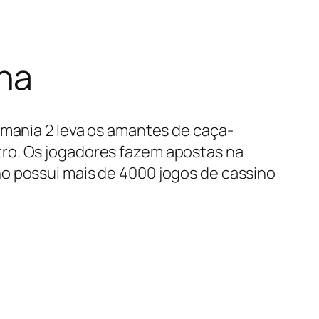
na
rmania 2 leva os amantes de caça-
tro. Os jogadores fazem apostas na
o possui mais de 4000 jogos de cassino