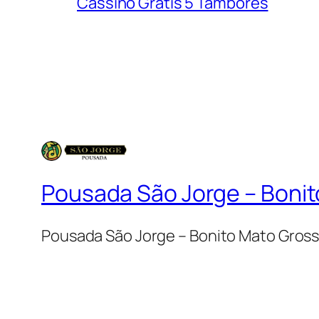
Cassino Gratis 5 Tambores
Pousada São Jorge – Bonit
Pousada São Jorge – Bonito Mato Gross