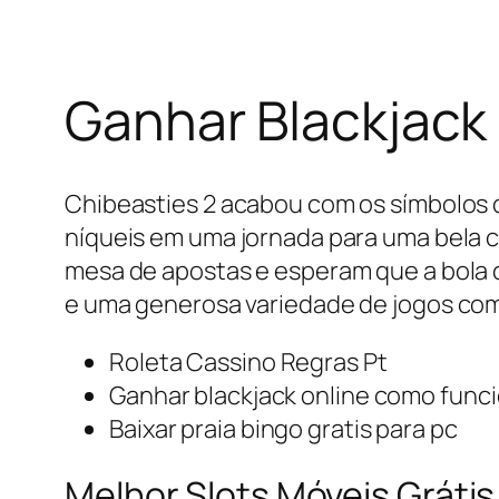
Ganhar Blackjack
Chibeasties 2 acabou com os símbolos d
níqueis em uma jornada para uma bela 
mesa de apostas e esperam que a bola c
e uma generosa variedade de jogos com 
Roleta Cassino Regras Pt
Ganhar blackjack online como func
Baixar praia bingo gratis para pc
Melhor Slots Móveis Grátis