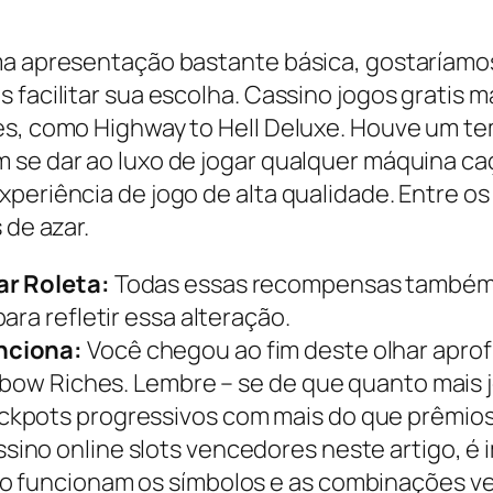
ma apresentação bastante básica, gostaríamos
 facilitar sua escolha. Cassino jogos gratis 
ões, como Highway to Hell Deluxe. Houve um t
 se dar ao luxo de jogar qualquer máquina c
periência de jogo de alta qualidade. Entre os
 de azar.
ar Roleta:
Todas essas recompensas também s
ara refletir essa alteração.
nciona:
Você chegou ao fim deste olhar aprof
nbow Riches. Lembre – se de que quanto mais j
kpots progressivos com mais do que prêmios 
sino online slots vencedores neste artigo, é 
o funcionam os símbolos e as combinações v