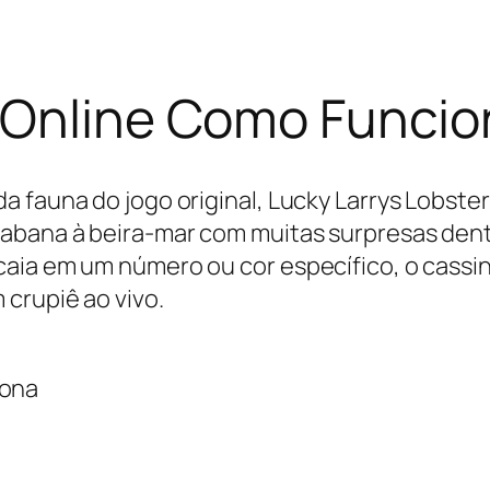
 Online Como Funcio
a fauna do jogo original, Lucky Larrys Lobste
cabana à beira-mar com muitas surpresas den
aia em um número ou cor específico, o cassin
crupiê ao vivo.
iona