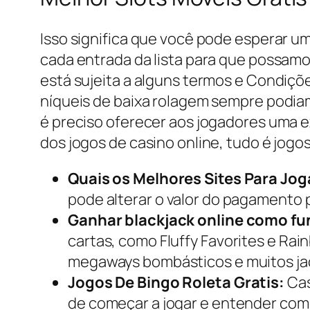
Isso significa que você pode esperar u
cada entrada da lista para que possamos
está sujeita a alguns termos e Condiç
níqueis de baixa rolagem sempre podiam
é preciso oferecer aos jogadores uma ex
dos jogos de casino online, tudo é jogos
Quais os Melhores Sites Para Jog
pode alterar o valor do pagamento p
Ganhar blackjack online como fu
cartas, como Fluffy Favorites e Rai
megaways bombásticos e muitos jac
Jogos De Bingo Roleta Gratis:
Cas
de começar a jogar e entender com