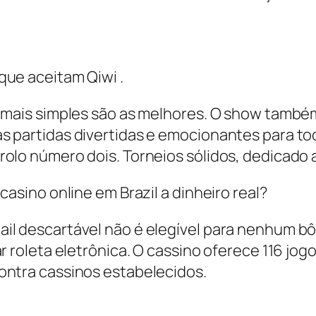
ue aceitam Qiwi .
 mais simples são as melhores. O show também
 partidas divertidas e emocionantes para to
olo número dois. Torneios sólidos, dedicado 
asino online em Brazil a dinheiro real?
l descartável não é elegível para nenhum bôn
r roleta eletrônica. O cassino oferece 116 jog
ontra cassinos estabelecidos.