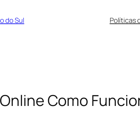
o do Sul
Políticas 
 Online Como Funcio