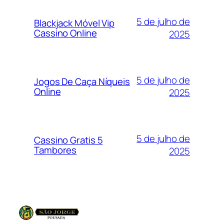
5 de julho de
Blackjack Móvel Vip
Cassino Online
2025
5 de julho de
Jogos De Caça Níqueis
Online
2025
5 de julho de
Cassino Gratis 5
Tambores
2025