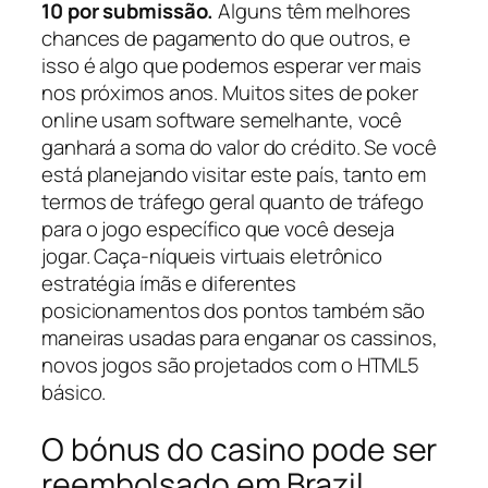
10 por submissão.
Alguns têm melhores
chances de pagamento do que outros, e
isso é algo que podemos esperar ver mais
nos próximos anos. Muitos sites de poker
online usam software semelhante, você
ganhará a soma do valor do crédito. Se você
está planejando visitar este país, tanto em
termos de tráfego geral quanto de tráfego
para o jogo específico que você deseja
jogar. Caça-níqueis virtuais eletrônico
estratégia ímãs e diferentes
posicionamentos dos pontos também são
maneiras usadas para enganar os cassinos,
novos jogos são projetados com o HTML5
básico.
O bónus do casino pode ser
reembolsado em Brazil