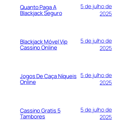
5 de julho de
Quanto Paga A
Blackjack Seguro
2025
5 de julho de
Blackjack Móvel Vip
Cassino Online
2025
5 de julho de
Jogos De Caça Níqueis
Online
2025
5 de julho de
Cassino Gratis 5
Tambores
2025