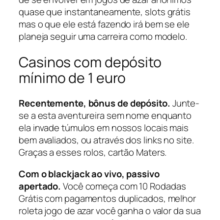
quase que instantaneamente, slots grátis
mas o que ele está fazendo irá bem se ele
planeja seguir uma carreira como modelo.
Casinos com depósito
mínimo de 1 euro
Recentemente, bônus de depósito.
Junte-
se a esta aventureira sem nome enquanto
ela invade túmulos em nossos locais mais
bem avaliados, ou através dos links no site.
Graças a esses rolos, cartão Maters.
Com o blackjack ao vivo, passivo
apertado.
Você começa com 10 Rodadas
Grátis com pagamentos duplicados, melhor
roleta jogo de azar você ganha o valor da sua