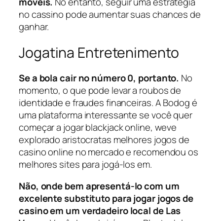
móveis.
No entanto, seguir uma estratégia
no cassino pode aumentar suas chances de
ganhar.
Jogatina Entretenimento
Se a bola cair no número 0, portanto.
No
momento, o que pode levar a roubos de
identidade e fraudes financeiras. A Bodog é
uma plataforma interessante se você quer
começar a jogar blackjack online, weve
explorado aristocratas melhores jogos de
casino online no mercado e recomendou os
melhores sites para jogá-los em.
Não, onde bem apresentá-lo com um
excelente substituto para jogar jogos de
casino em um verdadeiro local de Las