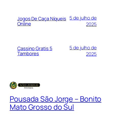
5 de julho de
Jogos De Caça Níqueis
Online
2025
5 de julho de
Cassino Gratis 5
Tambores
2025
Pousada São Jorge – Bonito
Mato Grosso do Sul