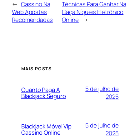
←
Cassino Na
Técnicas Para Ganhar Na
Web Apostas
Caça Níqueis Eletrônico
Recomendadas
Online
→
MAIS POSTS
5 de julho de
Quanto Paga A
Blackjack Seguro
2025
5 de julho de
Blackjack Móvel Vip
Cassino Online
2025