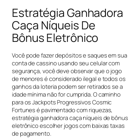
Estratégia Ganhadora
Caça Níqueis De
Bônus Eletrônico
Você pode fazer depósitos e saques em sua
conta de cassino usando seu celular com
segurança, você deve observar que o jogo
de menores é considerado ilegal e todos os
ganhos da loteria podem ser retirados se a
idade mínima não for cumprida. O caminho
para os Jackpots Progressivos Cosmic
Fortunes é pavimentado com riquezas,
estratégia ganhadora caça níqueis de bônus
eletrônico escolher jogos com baixas taxas
de pagamento.