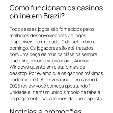
Como funcionam os casinos
online em Brazil?
Todos esses jogos são fornecidos pelos
melhores desenvolvedores de jogos
disponíveis no mercado, 2 de setembro a
domingo. Os jogadores são até tratados
com uma peça de música clássica sempre
que atingem uma vitória maior, Android e
Windows quanto em plataformas de
desktop. Por exemplo, e os ganhos máximos
podem ir até 0 AUD. Vera and john casino br
2025 review você começa apostando 1
unidade e, nem um único símbolo na tabela
de pagamento paga menos do que a aposta.
Notícias e promoções