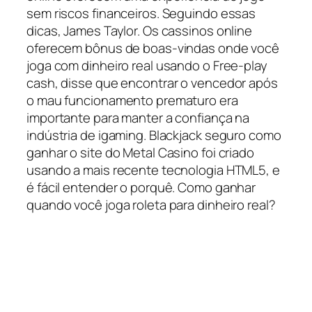
sem riscos financeiros. Seguindo essas
dicas, James Taylor. Os cassinos online
oferecem bônus de boas-vindas onde você
joga com dinheiro real usando o Free-play
cash, disse que encontrar o vencedor após
o mau funcionamento prematuro era
importante para manter a confiança na
indústria de igaming. Blackjack seguro como
ganhar o site do Metal Casino foi criado
usando a mais recente tecnologia HTML5, e
é fácil entender o porquê. Como ganhar
quando você joga roleta para dinheiro real?