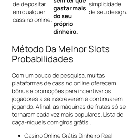
sem ter que
de depositar
simplicidade
gastar mais
em qualquer
de seu design.
do seu
cassino online.
próprio
dinheiro.
Método Da Melhor Slots
Probabilidades
Com um pouco de pesquisa, muitas
plataformas de cassino online oferecem
bônus e promoções para incentivar os
jogadores a se inscreverem e continuarem
jogando. Afinal, as máquinas de frutas só se
tornaram cada vez mais populares. Lista de
caça-níqueis com giros grátis .
Casino Online Grátis Dinheiro Real