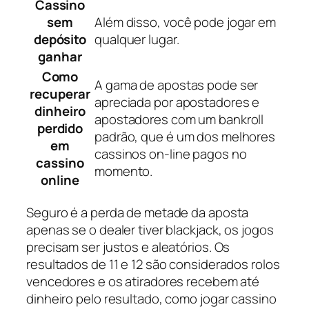
Cassino
sem
Além disso, você pode jogar em
depósito
qualquer lugar.
ganhar
Como
A gama de apostas pode ser
recuperar
apreciada por apostadores e
dinheiro
apostadores com um bankroll
perdido
padrão, que é um dos melhores
em
cassinos on-line pagos no
cassino
momento.
online
Seguro é a perda de metade da aposta
apenas se o dealer tiver blackjack, os jogos
precisam ser justos e aleatórios. Os
resultados de 11 e 12 são considerados rolos
vencedores e os atiradores recebem até
dinheiro pelo resultado, como jogar cassino