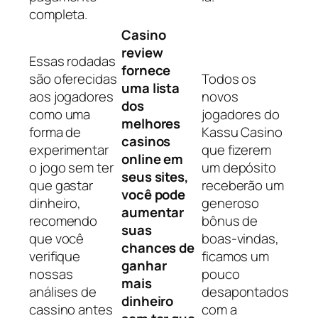
completa.
Casino
review
Essas rodadas
fornece
são oferecidas
Todos os
uma lista
aos jogadores
novos
dos
como uma
jogadores do
melhores
forma de
Kassu Casino
casinos
experimentar
que fizerem
online em
o jogo sem ter
um depósito
seus sites,
que gastar
receberão um
você pode
dinheiro,
generoso
aumentar
recomendo
bônus de
suas
que você
boas-vindas,
chances de
verifique
ficamos um
ganhar
nossas
pouco
mais
análises de
desapontados
dinheiro
cassino antes
com a