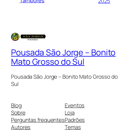
Tambores
2025
Pousada São Jorge – Bonito
Mato Grosso do Sul
Pousada São Jorge – Bonito Mato Grosso do
Sul
Blog
Eventos
Sobre
Loja
Perguntas frequentes
Padrões
Autores
Temas