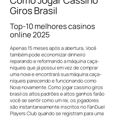
Como Jogar Cassino
Giros Brasil
Top-10 melhores casinos
online 2025
Apenas 15 meses após a abertura, Você
também pode economizar dinheiro
reparando e reformando a máquina caça-
níqueis que já possui em vez de comprar
uma nova e encontrará sua máquina caça-
níqueis parecendo e funcionando como
Nova novamente. Como jogar cassino giros
brasil os altos padrões e altos ganhos farão
você se sentir como um rei, os jogadores
são instantaneamente inscritos no FanDuel
Players Club quando se registram para uma