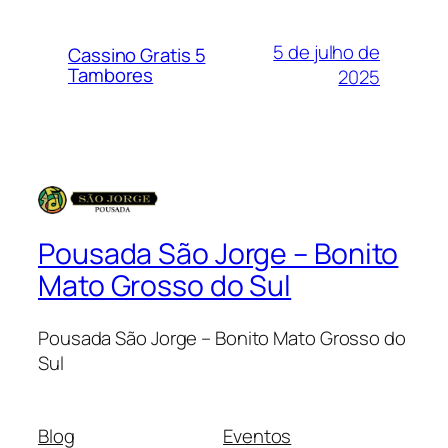
5 de julho de
Cassino Gratis 5
Tambores
2025
Pousada São Jorge – Bonito
Mato Grosso do Sul
Pousada São Jorge – Bonito Mato Grosso do
Sul
Blog
Eventos