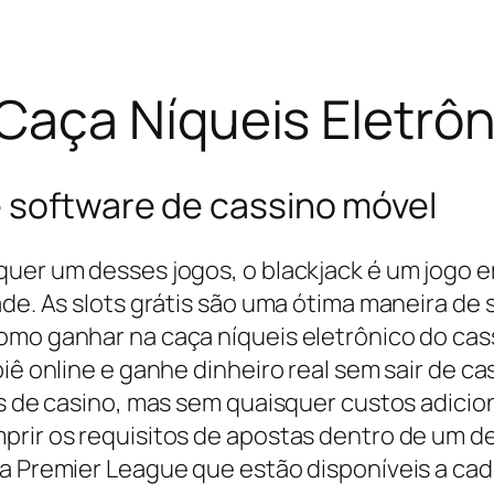
aça Níqueis Eletrôn
e software de cassino móvel
quer um desses jogos, o blackjack é um jogo
ade. As slots grátis são uma ótima maneira de 
omo ganhar na caça níqueis eletrônico do cas
piê online e ganhe dinheiro real sem sair de 
es de casino, mas sem quaisquer custos adicio
prir os requisitos de apostas dentro de um 
da Premier League que estão disponíveis a ca