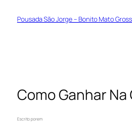
Pousada São Jorge – Bonito Mato Gross
Como Ganhar Na C
Escrito por
em