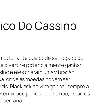
ico Do Cassino
 emocionante que pode ser jogado por
se divertir e potencialmente ganhar
sino e eles criaram uma vibração
casa, onde as moedas podem ser
nais. Blackjack ao vivo ganhar sempre a
determinado período de tempo, listamos
da semana.