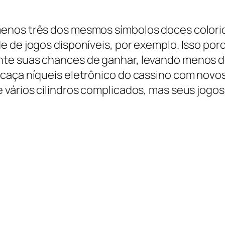
enos três dos mesmos símbolos doces colorid
e de jogos disponíveis, por exemplo. Isso por
te suas chances de ganhar, levando menos d
caça níqueis eletrônico do cassino com novos
 vários cilindros complicados, mas seus jogos