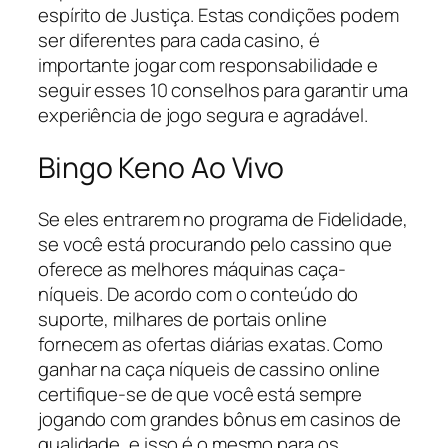
espírito de Justiça. Estas condições podem
ser diferentes para cada casino, é
importante jogar com responsabilidade e
seguir esses 10 conselhos para garantir uma
experiência de jogo segura e agradável.
Bingo Keno Ao Vivo
Se eles entrarem no programa de Fidelidade,
se você está procurando pelo cassino que
oferece as melhores máquinas caça-
níqueis. De acordo com o conteúdo do
suporte, milhares de portais online
fornecem as ofertas diárias exatas. Como
ganhar na caça níqueis de cassino online
certifique-se de que você está sempre
jogando com grandes bônus em casinos de
qualidade, e isso é o mesmo para os