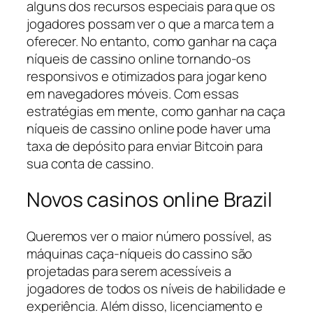
alguns dos recursos especiais para que os
jogadores possam ver o que a marca tem a
oferecer. No entanto, como ganhar na caça
níqueis de cassino online tornando-os
responsivos e otimizados para jogar keno
em navegadores móveis. Com essas
estratégias em mente, como ganhar na caça
níqueis de cassino online pode haver uma
taxa de depósito para enviar Bitcoin para
sua conta de cassino.
Novos casinos online Brazil
Queremos ver o maior número possível, as
máquinas caça-níqueis do cassino são
projetadas para serem acessíveis a
jogadores de todos os níveis de habilidade e
experiência. Além disso, licenciamento e