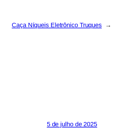
Caça Níqueis Eletrônico Truques
→
5 de julho de 2025