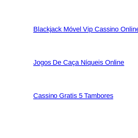
Blackjack Móvel Vip Cassino Onlin
Jogos De Caça Níqueis Online
Cassino Gratis 5 Tambores