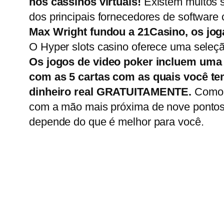
nos cassinos virtuais!
Existem muitos s
dos principais fornecedores de software
Max Wright fundou a 21Casino, os jog
O Hyper slots casino oferece uma seleção
Os jogos de video poker incluem uma 
com as 5 cartas com as quais você te
dinheiro real GRATUITAMENTE.
Como 
com a mão mais próxima de nove pontos 
depende do que é melhor para você.