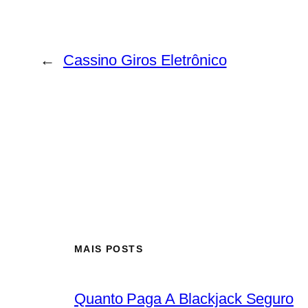
←
Cassino Giros Eletrônico
MAIS POSTS
Quanto Paga A Blackjack Seguro