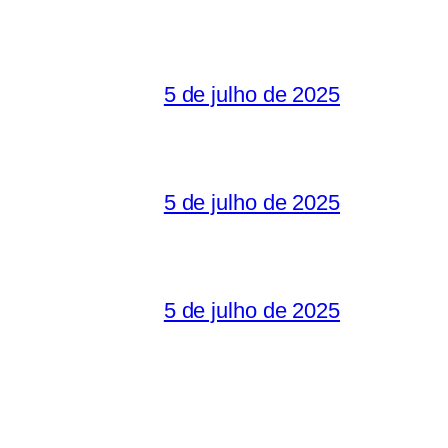
5 de julho de 2025
5 de julho de 2025
5 de julho de 2025