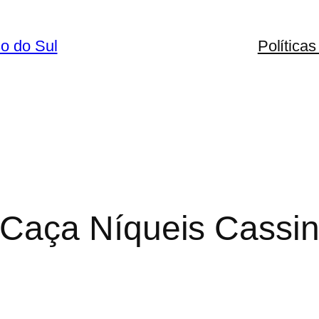
o do Sul
Política
aça Níqueis Cassin