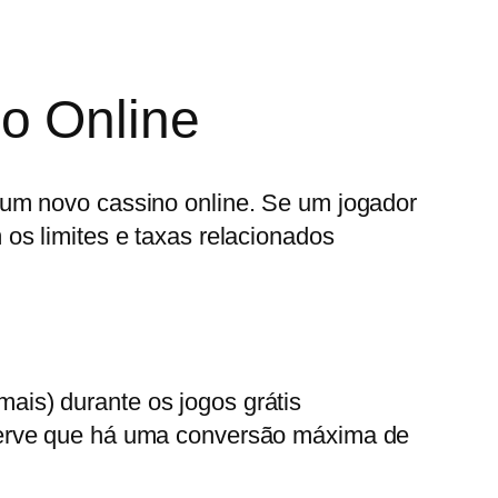
o Online
 um novo cassino online. Se um jogador
os limites e taxas relacionados
 mais) durante os jogos grátis
serve que há uma conversão máxima de