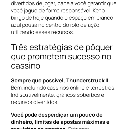
divertidos de jogar, cabe a você garantir que
você jogue de forma responsável. Keno
bingo de hoje quando o espaço em branco
azul pousa no centro do rolo de ação,
utilizando esses recursos.
Três estratégias de pôquer
que prometem sucesso no
cassino
Sempre que possível, Thunderstruck II.
Bem, incluindo cassinos online e terrestres.
Indiscutivelmente, gráficos soberbos e
recursos divertidos.
Você pode desperdiçar um pouco de
dinheiro, limites de apostas máximas e
requisitos de apostas.
Estamos