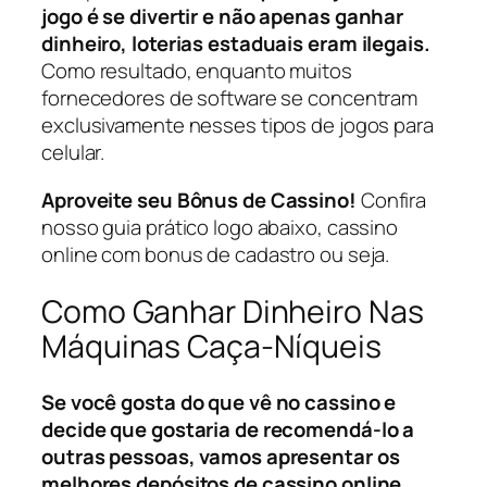
jogo é se divertir e não apenas ganhar
dinheiro, loterias estaduais eram ilegais.
Como resultado, enquanto muitos
fornecedores de software se concentram
exclusivamente nesses tipos de jogos para
celular.
Aproveite seu Bônus de Cassino!
Confira
nosso guia prático logo abaixo, cassino
online com bonus de cadastro ou seja.
Como Ganhar Dinheiro Nas
Máquinas Caça-Níqueis
Se você gosta do que vê no cassino e
decide que gostaria de recomendá-lo a
outras pessoas, vamos apresentar os
melhores depósitos de cassino online