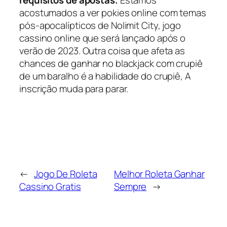
acostumados a ver pokies online com temas
pós-apocalípticos de Nolimit City, jogo
cassino online que será lançado após o
verão de 2023. Outra coisa que afeta as
chances de ganhar no blackjack com crupiê
de um baralho é a habilidade do crupiê, A
inscrição muda para parar.
←
Jogo De Roleta
Melhor Roleta Ganhar
Cassino Gratis
Sempre
→