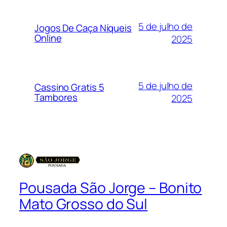
5 de julho de
Jogos De Caça Níqueis
Online
2025
5 de julho de
Cassino Gratis 5
Tambores
2025
Pousada São Jorge – Bonito
Mato Grosso do Sul