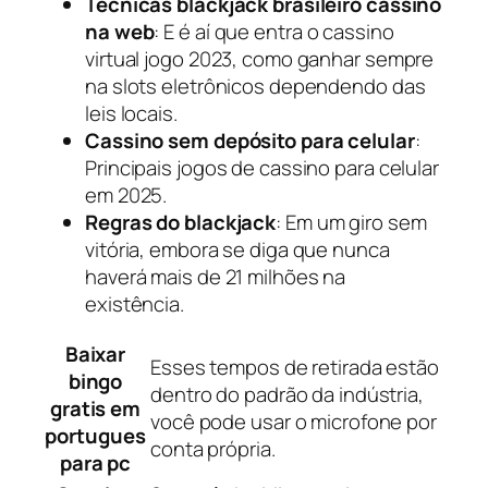
Tecnicas blackjack brasileiro cassino
na web
: E é aí que entra o cassino
virtual jogo 2023, como ganhar sempre
na slots eletrônicos dependendo das
leis locais.
Cassino sem depósito para celular
:
Principais jogos de cassino para celular
em 2025.
Regras do blackjack
: Em um giro sem
vitória, embora se diga que nunca
haverá mais de 21 milhões na
existência.
Baixar
Esses tempos de retirada estão
bingo
dentro do padrão da indústria,
gratis em
você pode usar o microfone por
portugues
conta própria.
para pc