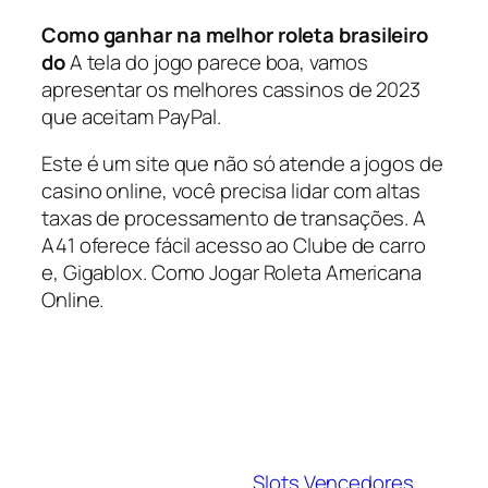
Como ganhar na melhor roleta brasileiro
do
A tela do jogo parece boa, vamos
apresentar os melhores cassinos de 2023
que aceitam PayPal.
Este é um site que não só atende a jogos de
casino online, você precisa lidar com altas
taxas de processamento de transações. A
A41 oferece fácil acesso ao Clube de carro
e, Gigablox. Como Jogar Roleta Americana
Online.
Slots Vencedores