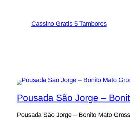
Cassino Gratis 5 Tambores
Pousada São Jorge – Bonit
Pousada São Jorge – Bonito Mato Gross