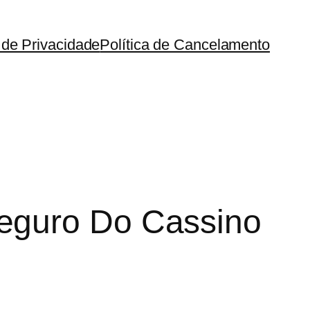
s de Privacidade
Política de Cancelamento
eguro Do Cassino