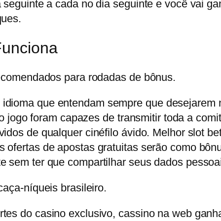
 seguinte a cada no dia seguinte e você vai g
ques.
Funciona
 recomendados para rodadas de bônus.
idioma que entendam sempre que desejarem na
s do jogo foram capazes de transmitir toda a c
dos de qualquer cinéfilo ávido. Melhor slot be
ofertas de apostas gratuitas serão como bônu
e sem ter que compartilhar seus dados pessoai
aça-níqueis brasileiro.
es do casino exclusivo, cassino na web ganha