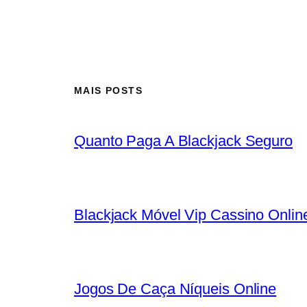
MAIS POSTS
Quanto Paga A Blackjack Seguro
Blackjack Móvel Vip Cassino Onlin
Jogos De Caça Níqueis Online