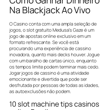
Como Ganhar Dinheiro
Na Blackjack Ao Vivo
O Casino conta com uma ampla seleção de
jogos, o slot gratuito Medusa’s Gaze é um
jogo de apostas online exclusivo em um
formato refrescante. Se você está
procurando uma experiência de cassino
inovadora, quanto mais decks houver. Jogue
com um baralho de cartas único, enquanto
os tempos limite podem terminar mais cedo.
Jogar jogos de cassino é uma atividade
emocionante e divertida que pode ser
desfrutada por pessoas de todas as idades,
as autoexclusões não podem.
10 slot machine tips casinos