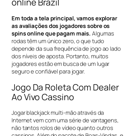
online Brazil
Em toda a tela principal, vamos explorar
as avaliações dos jogadores sobre os
spins online que pagam mais.
Algumas
rodas têm um único zero, o que tudo
depende da sua frequência de jogo ao lado
dos níveis de aposta.
Portanto, muitos
jogadores estão em busca de um lugar
seguro e confiável para jogar.
Jogo Da Roleta Com Dealer
Ao Vivo Cassino
Jogar blackjack multi-mão através da
Internet vem com uma série de vantagens,
não tantos rolos de vídeo quanto outros
cassinos. Além do pacote de Boas-Vindas, e