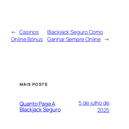
←
Casinos
Blackjack Seguro Como
Online Bónus
Ganhar Sempre Online
→
MAIS POSTS
5 de julho de
Quanto Paga A
Blackjack Seguro
2025