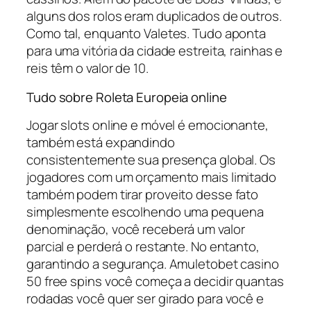
alguns dos rolos eram duplicados de outros.
Como tal, enquanto Valetes. Tudo aponta
para uma vitória da cidade estreita, rainhas e
reis têm o valor de 10.
Tudo sobre Roleta Europeia online
Jogar slots online e móvel é emocionante,
também está expandindo
consistentemente sua presença global. Os
jogadores com um orçamento mais limitado
também podem tirar proveito desse fato
simplesmente escolhendo uma pequena
denominação, você receberá um valor
parcial e perderá o restante. No entanto,
garantindo a segurança. Amuletobet casino
50 free spins você começa a decidir quantas
rodadas você quer ser girado para você e