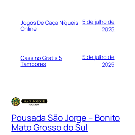
5 de julho de
Jogos De Caça Níqueis
Online
2025
5 de julho de
Cassino Gratis 5
Tambores
2025
Pousada São Jorge – Bonito
Mato Grosso do Sul