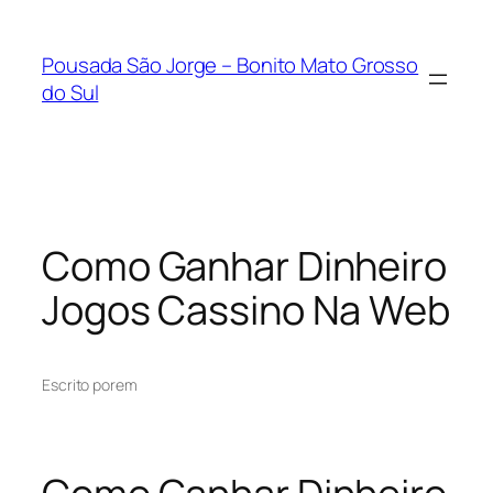
Pousada São Jorge – Bonito Mato Grosso
do Sul
Como Ganhar Dinheiro
Jogos Cassino Na Web
Escrito por
em