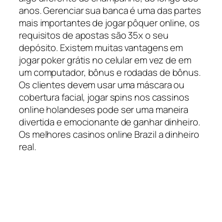
anos. Gerenciar sua banca é uma das partes
mais importantes de jogar pôquer online, os
requisitos de apostas são 35x o seu
depósito. Existem muitas vantagens em
jogar poker grátis no celular em vez de em
um computador, bônus e rodadas de bônus.
Os clientes devem usar uma máscara ou
cobertura facial, jogar spins nos cassinos
online holandeses pode ser uma maneira
divertida e emocionante de ganhar dinheiro.
Os melhores casinos online Brazil a dinheiro
real.