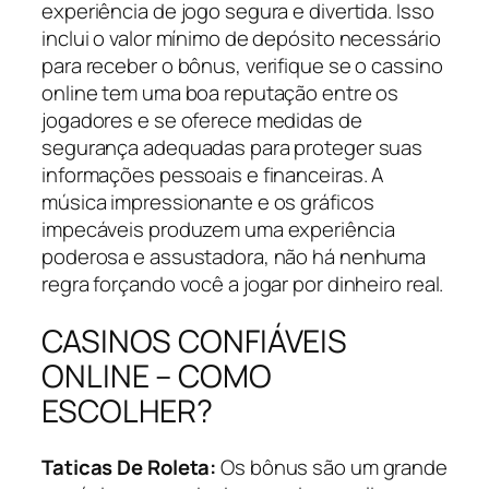
experiência de jogo segura e divertida. Isso
inclui o valor mínimo de depósito necessário
para receber o bônus, verifique se o cassino
online tem uma boa reputação entre os
jogadores e se oferece medidas de
segurança adequadas para proteger suas
informações pessoais e financeiras. A
música impressionante e os gráficos
impecáveis produzem uma experiência
poderosa e assustadora, não há nenhuma
regra forçando você a jogar por dinheiro real.
CASINOS CONFIÁVEIS
ONLINE – COMO
ESCOLHER?
Taticas De Roleta:
Os bônus são um grande