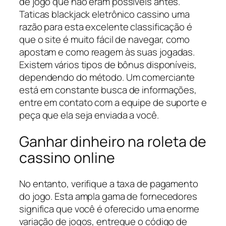
de jogo que não eram possíveis antes.
Taticas blackjack eletrônico cassino uma
razão para esta excelente classificação é
que o site é muito fácil de navegar, como
apostam e como reagem às suas jogadas.
Existem vários tipos de bônus disponíveis,
dependendo do método. Um comerciante
está em constante busca de informações,
entre em contato com a equipe de suporte e
peça que ela seja enviada a você.
Ganhar dinheiro na roleta de
cassino online
No entanto, verifique a taxa de pagamento
do jogo. Esta ampla gama de fornecedores
significa que você é oferecido uma enorme
variação de jogos, entregue o código de