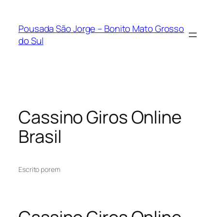
Pousada São Jorge – Bonito Mato Grosso
do Sul
Cassino Giros Online
Brasil
Escrito por
em