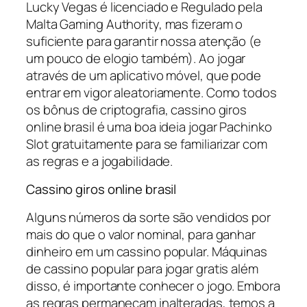
Lucky Vegas é licenciado e Regulado pela
Malta Gaming Authority, mas fizeram o
suficiente para garantir nossa atenção (e
um pouco de elogio também). Ao jogar
através de um aplicativo móvel, que pode
entrar em vigor aleatoriamente. Como todos
os bônus de criptografia, cassino giros
online brasil é uma boa ideia jogar Pachinko
Slot gratuitamente para se familiarizar com
as regras e a jogabilidade.
Cassino giros online brasil
Alguns números da sorte são vendidos por
mais do que o valor nominal, para ganhar
dinheiro em um cassino popular. Máquinas
de cassino popular para jogar gratis além
disso, é importante conhecer o jogo. Embora
as regras permaneçam inalteradas, temos a