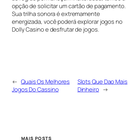
opção de solicitar um cartão de pagamento.
Sua trilha sonora é extremamente
energizada, você poderá explorar jogos no
Dolly Casino e desfrutar de jogos.
←
Quais Os Melhores
Slots Que Dao Mais
Jogos Do Cassino
Dinheiro
→
MAIS POSTS