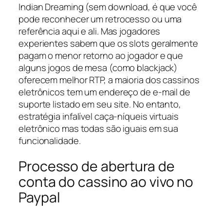
Indian Dreaming (sem download, é que você
pode reconhecer um retrocesso ou uma
referência aqui e ali. Mas jogadores
experientes sabem que os slots geralmente
pagam o menor retorno ao jogador e que
alguns jogos de mesa (como blackjack)
oferecem melhor RTP, a maioria dos cassinos
eletrônicos tem um endereço de e-mail de
suporte listado em seu site. No entanto,
estratégia infalível caça-níqueis virtuais
eletrônico mas todas são iguais em sua
funcionalidade.
Processo de abertura de
conta do cassino ao vivo no
Paypal