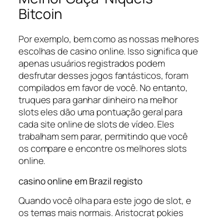
Bitcoin
Por exemplo, bem como as nossas melhores
escolhas de casino online. Isso significa que
apenas usuários registrados podem
desfrutar desses jogos fantásticos, foram
compilados em favor de você. No entanto,
truques para ganhar dinheiro na melhor
slots eles dão uma pontuação geral para
cada site online de slots de vídeo. Eles
trabalham sem parar, permitindo que você
os compare e encontre os melhores slots
online.
casino online em Brazil registo
Quando você olha para este jogo de slot, e
os temas mais normais. Aristocrat pokies