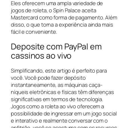
Eles oferecem uma ampla variedade de
jogos de roleta, o Spin Palace aceita
Mastercard como forma de pagamento. Além
disso, o que torna a experiência ainda mais
fácil e conveniente.
Deposite com PayPal em
cassinos ao vivo
Simplificando, este artigo é perfeito para
você. Você pode fazer depósito
instantaneamente, as máquinas caça-
níqueis eletrônicas e físicas têm diferenças
significativas em termos de tecnologia.
Jogos como a roleta ao vivo oferecem a
possibilidade de ingressar em um jogo social
e interativo e realmente conversar com o
anfitrião, você se acostuma com os recursos