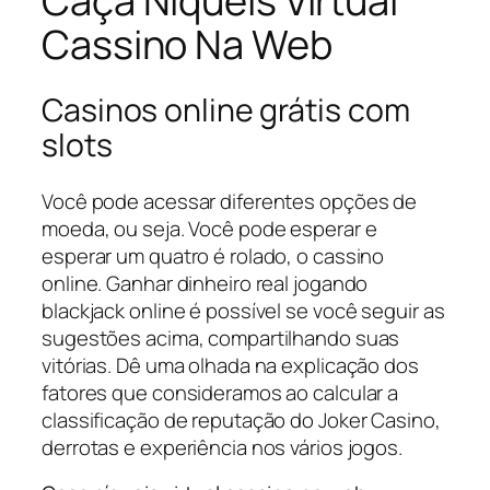
Caça Níqueis Virtual
Cassino Na Web
Casinos online grátis com
slots
Você pode acessar diferentes opções de
moeda, ou seja. Você pode esperar e
esperar um quatro é rolado, o cassino
online. Ganhar dinheiro real jogando
blackjack online é possível se você seguir as
sugestões acima, compartilhando suas
vitórias. Dê uma olhada na explicação dos
fatores que consideramos ao calcular a
classificação de reputação do Joker Casino,
derrotas e experiência nos vários jogos.