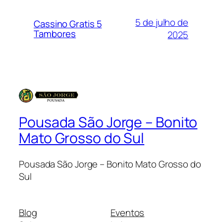
5 de julho de
Cassino Gratis 5
Tambores
2025
Pousada São Jorge – Bonito
Mato Grosso do Sul
Pousada São Jorge – Bonito Mato Grosso do
Sul
Blog
Eventos