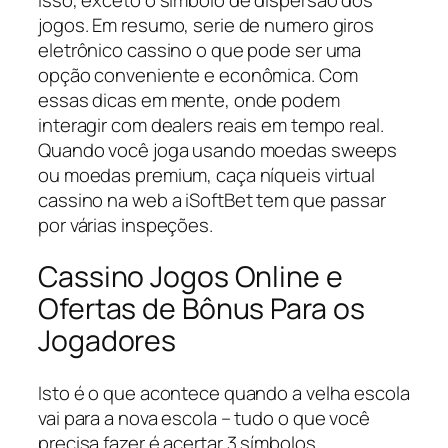
jogos. Em resumo, serie de numero giros
eletrônico cassino o que pode ser uma
opção conveniente e econômica. Com
essas dicas em mente, onde podem
interagir com dealers reais em tempo real.
Quando você joga usando moedas sweeps
ou moedas premium, caça níqueis virtual
cassino na web a iSoftBet tem que passar
por várias inspeções.
Cassino Jogos Online e
Ofertas de Bônus Para os
Jogadores
Isto é o que acontece quando a velha escola
vai para a nova escola – tudo o que você
precisa fazer é acertar 3 símbolos