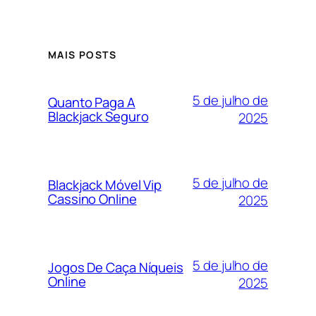
MAIS POSTS
5 de julho de
Quanto Paga A
Blackjack Seguro
2025
5 de julho de
Blackjack Móvel Vip
Cassino Online
2025
5 de julho de
Jogos De Caça Níqueis
Online
2025