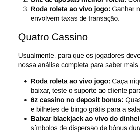
Roda roleta ao vivo jogo:
Ganhar na
envolvem taxas de transação.
Quatro Cassino
Usualmente, para que os jogadores devem
nossa análise completa para saber mais 
Roda roleta ao vivo jogo:
Caça níqu
baixar, teste o suporte ao cliente par
6z cassino no deposit bonus:
Quase
e bilhetes de bingo grátis para a sal
Baixar blackjack ao vivo do dinhei
símbolos de dispersão de bônus dur