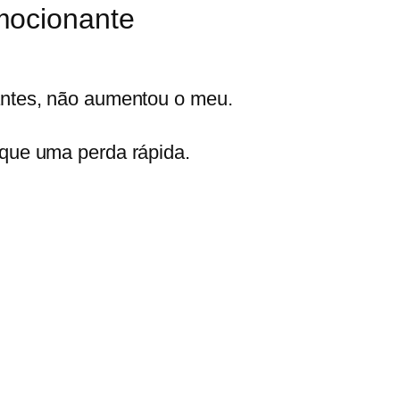
mocionante
nantes, não aumentou o meu.
 que uma perda rápida.