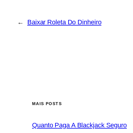
←
Baixar Roleta Do Dinheiro
MAIS POSTS
Quanto Paga A Blackjack Seguro