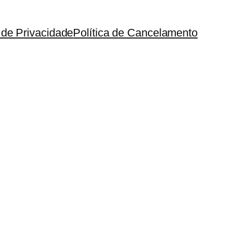
s de Privacidade
Política de Cancelamento