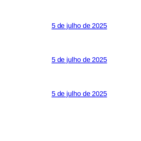
5 de julho de 2025
5 de julho de 2025
5 de julho de 2025