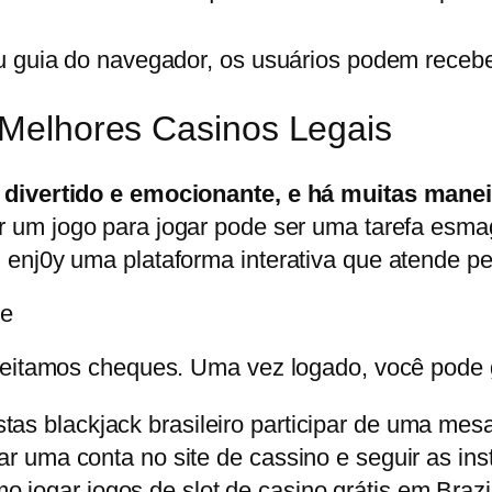
ou guia do navegador, os usuários podem rece
s Melhores Casinos Legais
 divertido e emocionante, e há muitas mane
r um jogo para jogar pode ser uma tarefa esma
enj0y uma plataforma interativa que atende p
de
aceitamos cheques. Uma vez logado, você pode 
tas blackjack brasileiro participar de uma mes
ar uma conta no site de cassino e seguir as ins
 jogar jogos de slot de casino grátis em Brazi