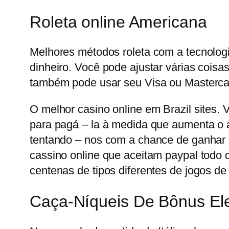
Roleta online Americana
Melhores métodos roleta com a tecnologi
dinheiro. Você pode ajustar várias coi
também pode usar seu Visa ou Mastercard
O melhor casino online em Brazil sites. 
para pagá – la à medida que aumenta o 
tentando – nos com a chance de ganhar 
cassino online que aceitam paypal todo d
centenas de tipos diferentes de jogos de
Caça-Níqueis De Bônus Ele