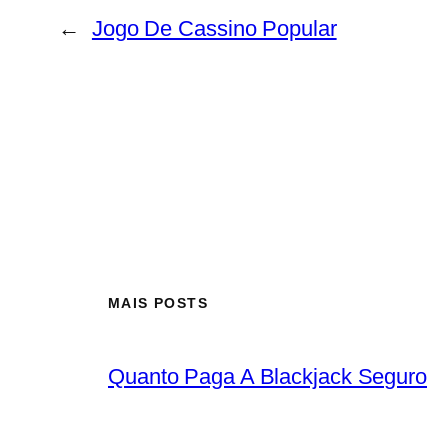
←
Jogo De Cassino Popular
MAIS POSTS
Quanto Paga A Blackjack Seguro