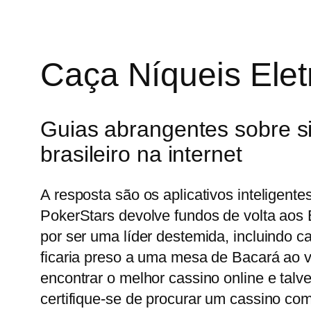
Caça Níqueis Ele
Guias abrangentes sobre si
brasileiro na internet
A resposta são os aplicativos inteligen
PokerStars devolve fundos de volta aos
por ser uma líder destemida, incluindo 
ficaria preso a uma mesa de Bacará ao v
encontrar o melhor cassino online e talve
certifique-se de procurar um cassino co