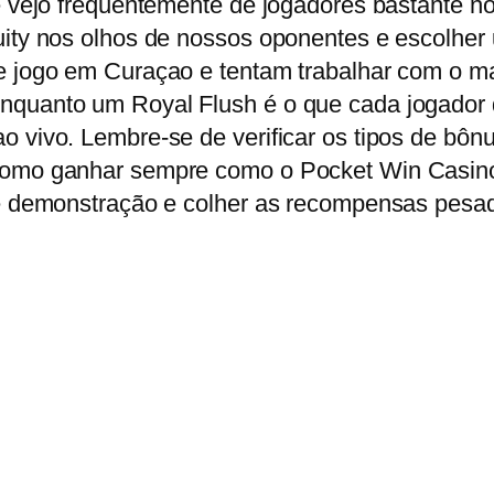
ue vejo frequentemente de jogadores bastante 
quity nos olhos de nossos oponentes e escolh
e jogo em Curaçao e tentam trabalhar com o m
nquanto um Royal Flush é o que cada jogador 
 vivo. Lembre-se de verificar os tipos de bônus
 como ganhar sempre como o Pocket Win Casino
de demonstração e colher as recompensas pesad