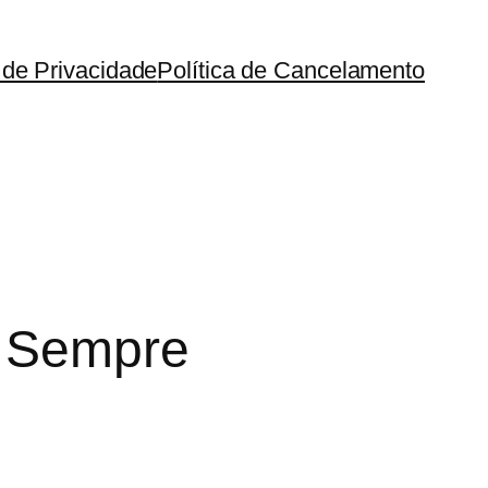
s de Privacidade
Política de Cancelamento
r Sempre