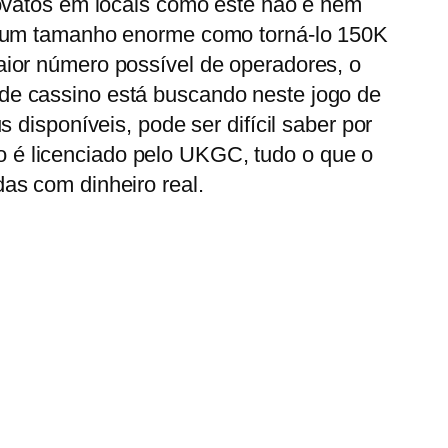
novatos em locais como este não é nem
er um tamanho enorme como torná-lo 150K
aior número possível de operadores, o
de cassino está buscando neste jogo de
 disponíveis, pode ser difícil saber por
 é licenciado pelo UKGC, tudo o que o
as com dinheiro real.