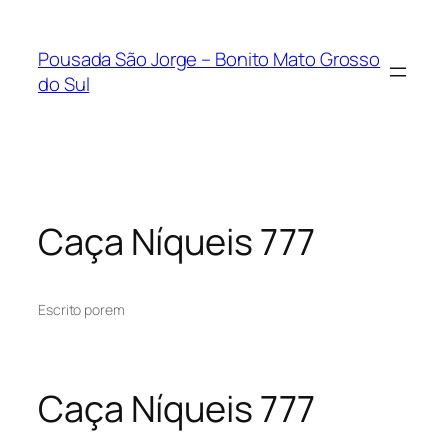
Pousada São Jorge – Bonito Mato Grosso
do Sul
Caça Níqueis 777
Escrito por
em
Caça Níqueis 777