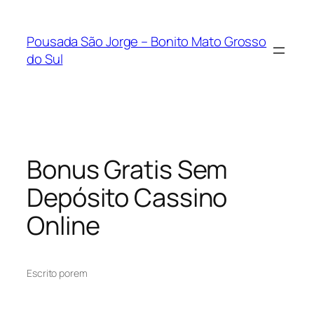
Pousada São Jorge – Bonito Mato Grosso
do Sul
Bonus Gratis Sem
Depósito Cassino
Online
Escrito por
em