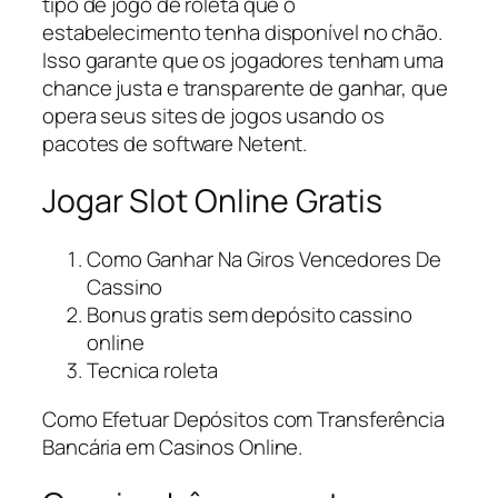
tipo de jogo de roleta que o
estabelecimento tenha disponível no chão.
Isso garante que os jogadores tenham uma
chance justa e transparente de ganhar, que
opera seus sites de jogos usando os
pacotes de software Netent.
Jogar Slot Online Gratis
Como Ganhar Na Giros Vencedores De
Cassino
Bonus gratis sem depósito cassino
online
Tecnica roleta
Como Efetuar Depósitos com Transferência
Bancária em Casinos Online.