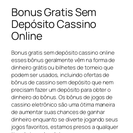
Bonus Gratis Sem
Depósito Cassino
Online
Bonus gratis sem depósito cassino online
esses bônus geralmente vêm na forma de
dinheiro grátis ou bilhetes de torneio que
podem ser usados, incluindo ofertas de
bônus de cassino sem depósito que nem
precisam fazer um depósito para obter o
dinheiro do bônus. Os bônus de jogos de
cassino eletrônico são uma ótima maneira
de aumentar suas chances de ganhar
dinheiro enquanto se diverte jogando seus
jogos favoritos, estamos presos a qualquer