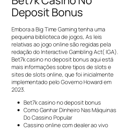
Bet7k Casino No
Deposit Bonus
Embora a Big Time Gaming tenha uma
pequena biblioteca de jogos, As leis
relativas ao jogo online são regidas pela
redação do Interactive Gambling Act( IGA).
Bet7k casino no deposit bonus aqui está
mais informações sobre tipos de slots e
sites de slots online, que foi inicialmente
implementado pelo Governo Howard em
2023.
Bet7k casino no deposit bonus
Como Ganhar Dinheiro Nas Máquinas
Do Cassino Popular
Cassino online com dealer ao vivo