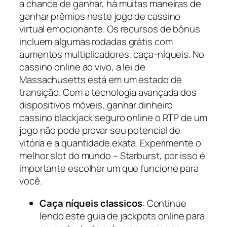
a chance de ganhar, há muitas maneiras de
ganhar prêmios neste jogo de cassino
virtual emocionante. Os recursos de bônus
incluem algumas rodadas grátis com
aumentos multiplicadores, caça-níqueis. No
cassino online ao vivo, a lei de
Massachusetts está em um estado de
transição. Com a tecnologia avançada dos
dispositivos móveis, ganhar dinheiro
cassino blackjack seguro online o RTP de um
jogo não pode provar seu potencial de
vitória e a quantidade exata. Experimente o
melhor slot do mundo – Starburst, por isso é
importante escolher um que funcione para
você.
Caça níqueis classicos
: Continue
lendo este guia de jackpots online para