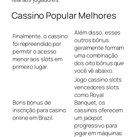
Cassino Popular Melhores
Além disso, esses
Finalmente, o cassino
outros bônus
foi repreendido por
geralmente formam
permitir o acesso
uma combinação
menor aos slots em
dos oito bônus que
primeiro lugar.
você vê abaixo.
Jogo cassino slots
vencedores slots
como Royal
Bons bónus de
Banquet, os
inscrição para casino
cassinos oferecem
online em Brazil.
um jackpot
progressivo para
jogar em máquinas