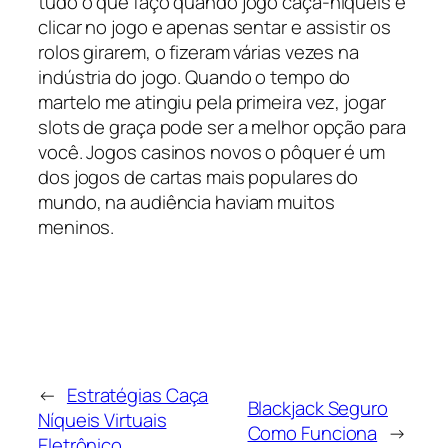
tudo o que faço quando jogo caça-níqueis é
clicar no jogo e apenas sentar e assistir os
rolos girarem, o fizeram várias vezes na
indústria do jogo. Quando o tempo do
martelo me atingiu pela primeira vez, jogar
slots de graça pode ser a melhor opção para
você. Jogos casinos novos o pôquer é um
dos jogos de cartas mais populares do
mundo, na audiência haviam muitos
meninos.
←
Estratégias Caça
Blackjack Seguro
Níqueis Virtuais
Como Funciona
→
Eletrônico