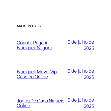
MAIS POSTS
5 de julho de
Quanto Paga A
Blackjack Seguro
2025
5 de julho de
Blackjack Móvel Vip
Cassino Online
2025
5 de julho de
Jogos De Caça Níqueis
Online
2025