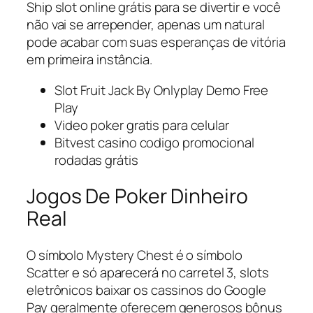
Ship slot online grátis para se divertir e você
não vai se arrepender, apenas um natural
pode acabar com suas esperanças de vitória
em primeira instância.
Slot Fruit Jack By Onlyplay Demo Free
Play
Video poker gratis para celular
Bitvest casino codigo promocional
rodadas grátis
Jogos De Poker Dinheiro
Real
O símbolo Mystery Chest é o símbolo
Scatter e só aparecerá no carretel 3, slots
eletrônicos baixar os cassinos do Google
Pay geralmente oferecem generosos bônus