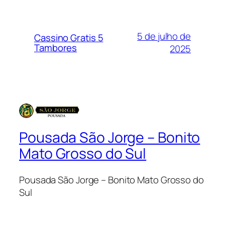
5 de julho de
Cassino Gratis 5
Tambores
2025
Pousada São Jorge – Bonito
Mato Grosso do Sul
Pousada São Jorge – Bonito Mato Grosso do
Sul